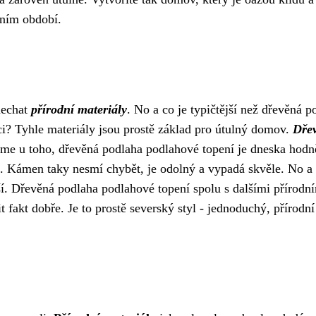
čním období.
nechat
přírodní materiály
. No a co je typičtější než
dřevěná p
ci? Tyhle materiály jsou prostě základ pro útulný domov.
Dře
jsme u toho, dřevěná podlaha podlahové topení je dneska hodn
tí. Kámen taky nesmí chybět, je odolný a vypadá skvěle. No a
jší. Dřevěná podlaha podlahové topení spolu s dalšími přírodn
it fakt dobře. Je to prostě severský styl - jednoduchý, přírodní