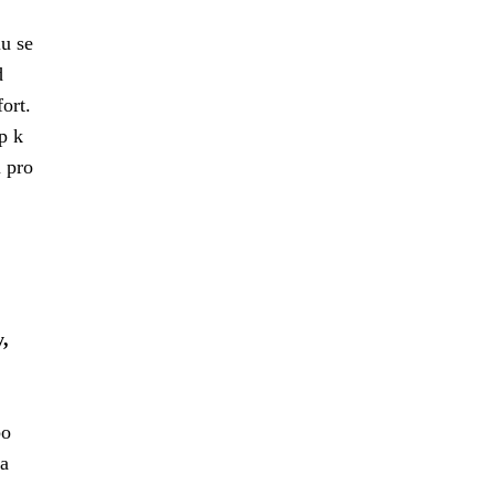
u se
d
ort.
p k
 pro
y,
bo
 a