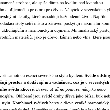
namená strohost, ale spíše důraz na kvalitu nad kvantitou.
ho a příjemného prostoru pro život. Nábytek v severském styl
myslnými detaily, které usnadňují každodenní život. Napříkla
ládací stoly šetří místo a zároveň poskytují maximální komf
bí uklidňujícím a harmonickým dojmem. Minimalistický přístu
odních materiálů, jako je dřevo, kámen nebo vlna, které jsou
 tvoří samotnou esenci severského stylu bydlení.
Světlé odstín
ětšují prostor a dodávají mu vzdušnost, což je v severských
ho světla klíčové.
Dřevo, ať už na podlaze, nábytku nebo
tmosféru.
Oblíbené jsou světlé druhy dřeva jako bříza, buk ne
ho stylu. Kombinací světlých barev a dřeva vzniká harmonický
 a zároveň útulně. Vytvoříte tak domov, který je oázou klidu a