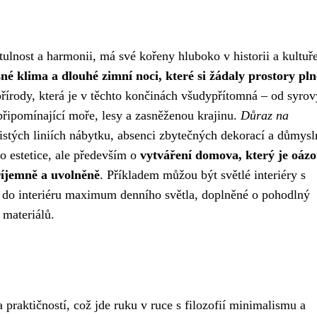
lnost a harmonii, má své kořeny hluboko v historii a kultuř
é klima a dlouhé zimní noci, které si žádaly prostory pln
přírody, která je v těchto končinách všudypřítomná – od syro
připomínající moře, lesy a zasněženou krajinu.
Důraz na
istých liniích nábytku, absenci zbytečných dekorací a důmys
 o estetice, ale především o
vytváření domova, který je oáz
příjemně a uvolněně
. Příkladem můžou být světlé interiéry s
 do interiéru maximum denního světla, doplněné o pohodlný
 materiálů.
praktičností, což jde ruku v ruce s filozofií minimalismu a