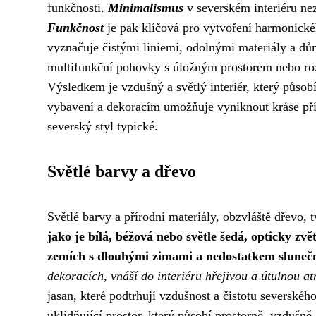
funkčnosti.
Minimalismus
v severském interiéru nez
Funkčnost
je pak klíčová pro vytvoření harmonické
vyznačuje čistými liniemi, odolnými materiály a dů
multifunkční pohovky s úložným prostorem nebo rozk
Výsledkem je vzdušný a světlý interiér, který půso
vybavení a dekoracím umožňuje vyniknout kráse přír
severský styl typické.
Světlé barvy a dřevo
Světlé barvy a přírodní materiály, obzvláště dřevo,
jako je bílá, béžová nebo světle šedá, opticky zv
zemích s dlouhými zimami a nedostatkem sluneční
dekoracích, vnáší do interiéru hřejivou a útulnou a
jasan, které podtrhují vzdušnost a čistotu severské
uklidňující prostor, který působí prostorně, vzdušně