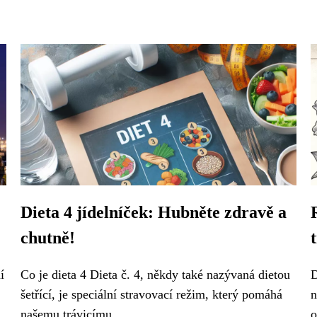
Dieta 4 jídelníček: Hubněte zdravě a
chutně!
í
Co je dieta 4 Dieta č. 4, někdy také nazývaná dietou
D
šetřící, je speciální stravovací režim, který pomáhá
n
našemu trávicímu...
o