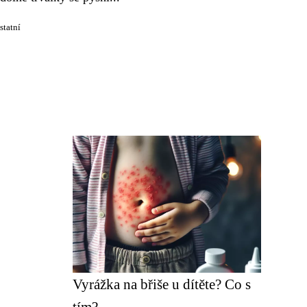
statní
Vyrážka na břiše u dítěte? Co s
tím?