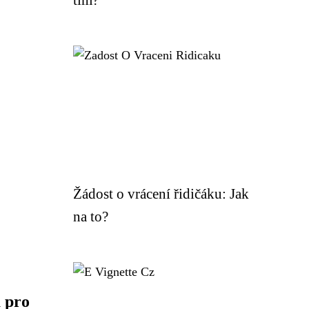
Žádost o vrácení řidičáku: Jak
na to?
 pro