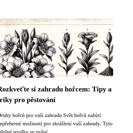
Rozkveťte si zahradu hořcem: Tipy a
triky pro pěstování
ruhy hořců pro vaši zahradu Svět hořců nabízí
epřeberné možnosti pro zkrášlení vaší zahrady. Tyto
dolné trvalky se pyšní...