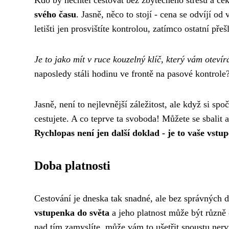
Kdo by nechtěl cestovat bez zbytečného stresu a če
svého času
. Jasně, něco to stojí - cena se odvíjí od
letišti jen prosvištíte kontrolou, zatímco ostatní př
Je to jako mít v ruce kouzelný klíč, který vám oteví
naposledy stáli hodinu ve frontě na pasové kontrol
Jasně, není to nejlevnější záležitost, ale když si spo
cestujete. A co teprve ta svoboda! Můžete se sbalit
Rychlopas není jen další doklad - je to vaše vst
Doba platnosti
Cestování je dneska tak snadné, ale bez správných
vstupenka do světa
a jeho platnost může být různě d
nad tím zamyslíte, může vám to ušetřit spoustu nerv