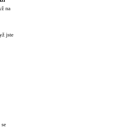
áží
dyž na
yž jste
 se