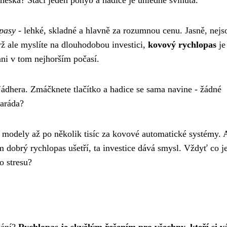
neska? Stačí jeden pohyb a hadice je úhledně svinutá.
opasy
- lehké, skladné a hlavně za rozumnou cenu. Jasně, nejs
yž ale myslíte na dlouhodobou investici,
kovový rychlopas
je
 ani v tom nejhorším počasí.
ádhera. Zmáčknete tlačítko a hadice se sama navine - žádné
paráda?
 modely až po několik tisíc za kovové automatické systémy. 
m dobrý rychlopas ušetří, ta investice dává smysl. Vždyť co j
o stresu?