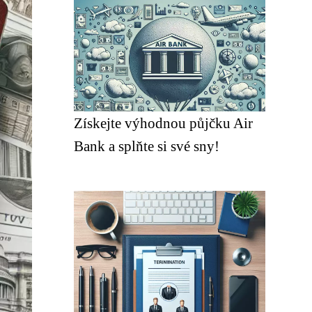
Získejte výhodnou půjčku Air
Bank a splňte si své sny!