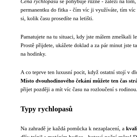
Cena rychlopasu
se pohybuje různě - záleží na tom, 
permanentku do fitka - čím víc ji využíváte, tím víc s
si, kolik času prosedíte na letišti.
Pamatujete na tu situaci, kdy jste málem zmeškali le
Prostě přijdete, ukážete doklad a za pár minut jste
na hodinky.
A co teprve ten luxusní pocit, když ostatní stojí v d
Místo dvouhodinového čekání můžete ten čas strá
přijet později a mít víc času na rozloučení s rodinou
Typy rychlopasů
Na zahradě je každá pomůcka k nezaplacení, a
kval