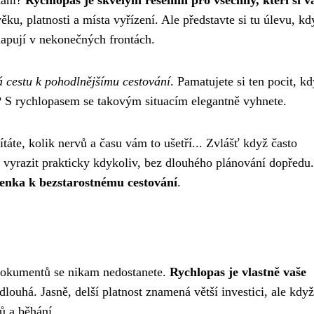
kání?
Rychlopas je skvělým řešením pro všechny, kteří si v
 věku, platnosti a místa vyřízení. Ale představte si tu úlevu, k
ešlapují v nekonečných frontách.
rá cestu k pohodlnějšímu cestování
. Pamatujete si ten pocit, kd
e? S rychlopasem se takovým situacím elegantně vyhnete.
čítáte, kolik nervů a času vám to ušetří... Zvlášť když často
 a vyrazit prakticky kdykoliv, bez dlouhého plánování dopředu.
upenka k bezstarostnému cestování
.
 dokumentů se nikam nedostanete.
Rychlopas je vlastně vaše
louhá. Jasně, delší platnost znamená větší investici, ale když
ů a běhání.