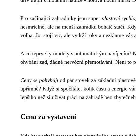
dřív trápil s motáním hadice - hotová noční můra! D
Pro začínající zahradníky jsou super
plastové rychl
nesmrtelné, ale na menší zahrádku bohatě stačí. Kd
volba. Jo, stojí víc, ale vydrží roky a nezklame vás
A co teprve ty modely s automatickým navíjením! N
ohýbání zad, žádné nervózní přemotávání. Není to 
Ceny se pohybují
od pár stovek za základní plastové
upřímně? Když si spočítáte, kolik času a energie vá
lepšího než si užívat práci na zahradě bez zbytečnéh
Cena za vystavení