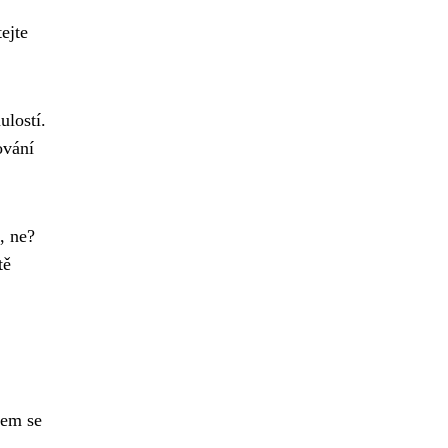
ejte
ulostí.
ování
, ne?
tě
sem se