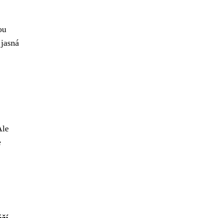
ou
 jasná
Ale
e