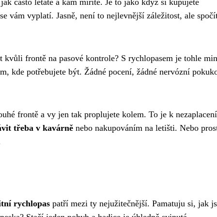
jak často létáte a kam míříte. Je to jako když si kupujete
e vám vyplatí. Jasně, není to nejlevnější záležitost, ale spočít
t kvůli frontě na pasové kontrole? S rychlopasem je tohle min
 tam, kde potřebujete být. Žádné pocení, žádné nervózní pokuk
louhé frontě a vy jen tak proplujete kolem. To je k nezaplacení
vit třeba v kavárně
nebo nakupováním na letišti. Nebo pros
.
itní rychlopas
patří mezi ty nejužitečnější. Pamatuju si, jak j