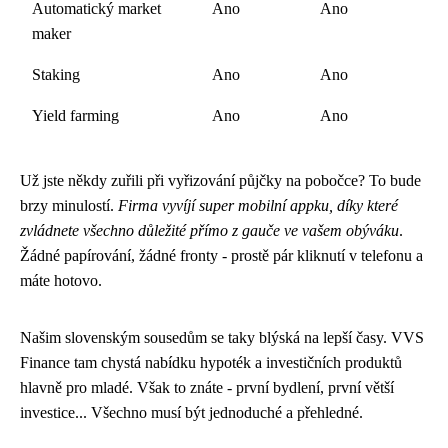
Automatický market
Ano
Ano
maker
Staking
Ano
Ano
Yield farming
Ano
Ano
Už jste někdy zuřili při vyřizování půjčky na pobočce? To bude
brzy minulostí.
Firma vyvíjí super mobilní appku, díky které
zvládnete všechno důležité přímo z gauče ve vašem obýváku
.
Žádné papírování, žádné fronty - prostě pár kliknutí v telefonu a
máte hotovo.
Našim slovenským sousedům se taky blýská na lepší časy. VVS
Finance tam chystá nabídku hypoték a investičních produktů
hlavně pro mladé. Však to znáte - první bydlení, první větší
investice... Všechno musí být jednoduché a přehledné.