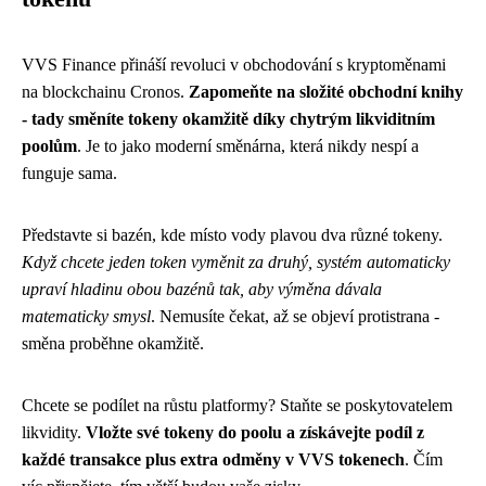
VVS Finance přináší revoluci v obchodování s kryptoměnami
na blockchainu Cronos.
Zapomeňte na složité obchodní knihy
- tady směníte tokeny okamžitě díky chytrým likviditním
poolům
. Je to jako moderní směnárna, která nikdy nespí a
funguje sama.
Představte si bazén, kde místo vody plavou dva různé tokeny.
Když chcete jeden token vyměnit za druhý, systém automaticky
upraví hladinu obou bazénů tak, aby výměna dávala
matematicky smysl
. Nemusíte čekat, až se objeví protistrana -
směna proběhne okamžitě.
Chcete se podílet na růstu platformy? Staňte se poskytovatelem
likvidity.
Vložte své tokeny do poolu a získávejte podíl z
každé transakce plus extra odměny v VVS tokenech
. Čím