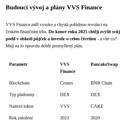
Budoucí vývoj a plány VVS Finance
VVS Finance míří vysoko a chystá pořádnou revoluci na
českém finančním trhu.
Do konce roku 2025 chtějí zvýšit svůj
podíl v oblasti půjček a investic o celou čtvrtinu
- a víte co?
Mají na to opravdu dobře promyšlený plán.
Parametr
VVS
PancakeSwap
Finance
Blockchain
Cronos
BNB Chain
Typ platformy
DEX
DEX
Nativní token
VVS
CAKE
Rok založení
2021
2020