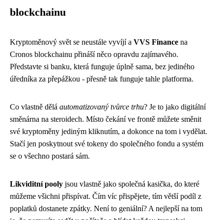
blockchainu
Kryptoměnový svět se neustále vyvíjí a
VVS Finance
na
Cronos blockchainu přináší něco opravdu zajímavého.
Představte si banku, která funguje úplně sama, bez jediného
úředníka za přepážkou - přesně tak funguje tahle platforma.
Co vlastně dělá
automatizovaný tvůrce trhu
? Je to jako digitální
směnárna na steroidech. Místo čekání ve frontě můžete směnit
své kryptoměny jediným kliknutím, a dokonce na tom i vydělat.
Stačí jen poskytnout své tokeny do společného fondu a systém
se o všechno postará sám.
Likviditní pooly
jsou vlastně jako společná kasička, do které
můžeme všichni přispívat. Čím víc přispějete, tím větší podíl z
poplatků dostanete zpátky. Není to geniální? A nejlepší na tom