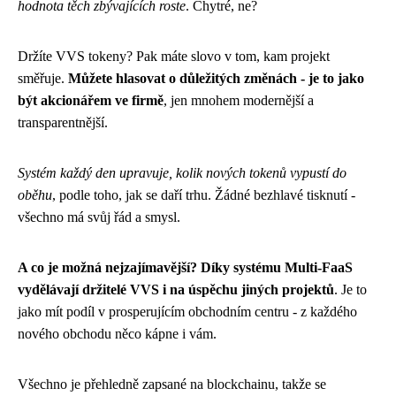
hodnota těch zbývajících roste
. Chytré, ne?
Držíte VVS tokeny? Pak máte slovo v tom, kam projekt
směřuje.
Můžete hlasovat o důležitých změnách - je to jako
být akcionářem ve firmě
, jen mnohem modernější a
transparentnější.
Systém každý den upravuje, kolik nových tokenů vypustí do
oběhu
, podle toho, jak se daří trhu. Žádné bezhlavé tisknutí -
všechno má svůj řád a smysl.
A co je možná nejzajímavější? Díky systému Multi-FaaS
vydělávají držitelé VVS i na úspěchu jiných projektů
. Je to
jako mít podíl v prosperujícím obchodním centru - z každého
nového obchodu něco kápne i vám.
Všechno je přehledně zapsané na blockchainu, takže se