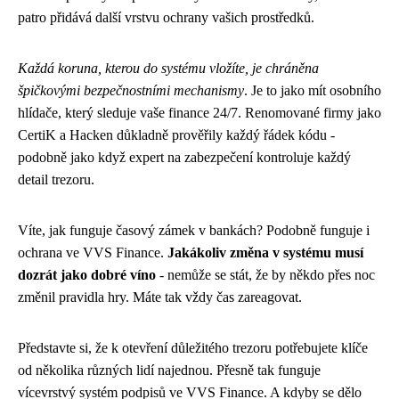
patro přidává další vrstvu ochrany vašich prostředků.
Každá koruna, kterou do systému vložíte, je chráněna
špičkovými bezpečnostními mechanismy
. Je to jako mít osobního
hlídače, který sleduje vaše finance 24/7. Renomované firmy jako
CertiK a Hacken důkladně prověřily každý řádek kódu -
podobně jako když expert na zabezpečení kontroluje každý
detail trezoru.
Víte, jak funguje časový zámek v bankách? Podobně funguje i
ochrana ve VVS Finance.
Jakákoliv změna v systému musí
dozrát jako dobré víno
- nemůže se stát, že by někdo přes noc
změnil pravidla hry. Máte tak vždy čas zareagovat.
Představte si, že k otevření důležitého trezoru potřebujete klíče
od několika různých lidí najednou. Přesně tak funguje
vícevrstvý systém podpisů ve VVS Finance. A kdyby se dělo