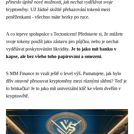
přineslo úplně nové možnosti, jak nechat vydělávat svoje
kryptoměny
. Už žádné složité přehazování tokenů mezi
peněženkami - všechno máte hezky po ruce.
A co teprve spolupráce s Tectonicem! Představte si, že můžete
svoje tokeny použít jako zástavu pro půjčku, nebo je nechat
vydělávat poskytováním likvidity.
Je to jako mít banku v
kapse, ale bez všeho toho papírování a omezení
.
S MM Finance to vzali ještě o level výš. Pamatujete, jak bylo
dřív otravné přesouvat kryptoměny mezi různými sítěmi? Teď je
to brnkačka! Je to jako mít univerzální klíč ke všem dveřím v
kryptosvětě.