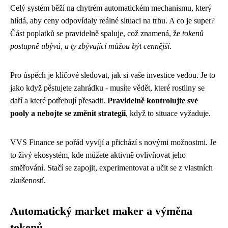
Celý systém běží na chytrém automatickém mechanismu, který
hlídá, aby ceny odpovídaly reálné situaci na trhu. A co je super?
Část poplatků se pravidelně spaluje, což znamená, že
tokenů
postupně ubývá, a ty zbývající můžou být cennější
.
Pro úspěch je klíčové sledovat, jak si vaše investice vedou. Je to
jako když pěstujete zahrádku - musíte vědět, které rostliny se
daří a které potřebují přesadit.
Pravidelně kontrolujte své
pooly a nebojte se změnit strategii
, když to situace vyžaduje.
VVS Finance se pořád vyvíjí a přichází s novými možnostmi. Je
to živý ekosystém, kde můžete aktivně ovlivňovat jeho
směřování. Stačí se zapojit, experimentovat a učit se z vlastních
zkušeností.
Automatický market maker a výměna
tokenů