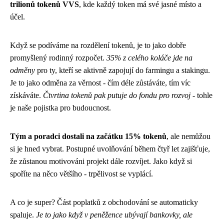
trilionů tokenů VVS
, kde každý token má své jasné místo a
účel.
Když se podíváme na rozdělení tokenů, je to jako dobře
promyšlený rodinný rozpočet.
35% z celého koláče jde na
odměny
pro ty, kteří se aktivně zapojují do farmingu a stakingu.
Je to jako odměna za věrnost - čím déle zůstáváte, tím víc
získáváte.
Čtvrtina tokenů pak putuje do fondu pro rozvoj
- tohle
je naše pojistka pro budoucnost.
Tým a poradci dostali na začátku 15% tokenů
, ale nemůžou
si je hned vybrat. Postupné uvolňování během čtyř let zajišťuje,
že zůstanou motivováni projekt dále rozvíjet. Jako když si
spoříte na něco většího - trpělivost se vyplácí.
A co je super? Část poplatků z obchodování se automaticky
spaluje.
Je to jako když v peněžence ubývají bankovky, ale