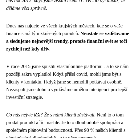
nás rok 2012, když jsme získali licenci ČNB - to byl důkaz, že
děláme věci správně
.
Dnes nás najdete ve všech krajských městech, kde se o vaše
finance stará tým zkušených poradců.
Neustále se vzděláváme
a sledujeme nejnovější trendy, protože finanční svět se točí
rychleji než kdy dřív
.
V roce 2015 jsme spustili vlastní online platformu - a to se nám
později sakra vyplatilo! Když přišel covid, mohli jsme být s
klienty v kontaktu, i když jsme se nemohli potkávat osobně.
Nezaspali jsme dobu a využíváme umělou inteligenci pro lepší
investiční strategie.
Co nás nejvíc těší? Že s námi klienti zůstávají
. Není to o tom
prodat produkt a říct nashle. Je to o dlouhodobé spolupráci a
společném plánování budoucnosti. Přes 90 % našich klientů s
námi zůstává dlouhodobě - a to něco znamená.