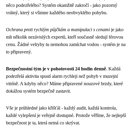
něco podezřelého? Systém okamžitě zakročí - jako pozorný
vrátný, který si všimne každého neobvyklého pohybu.
Ochrana proti rychlým půjčkám a manipulaci s cenami
je jako
mít několik nezávislých expertů, kteří současně sledují férovou
cenu. Žádné velryby tu nemohou zamíchat vodou - systém je na
to připravený.
Bezpečnostní tým je v pohotovosti 24 hodin denně
. Každá
podezřelá aktivita spustí alarm rychleji než pohyb v muzejní
vitríně. A kdyby něco? Máme připravené nouzové brzdy, které
dokážou systém bezpečně zastavit.
Vše je průhledné jako křišťál - každý audit, každá kontrola,
každé vylepšení je veřejně dostupné. Protože věříme, že nejlepší
bezpečnost je ta, která nemá co skrývat.