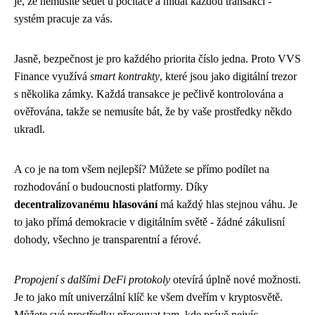
je, že nemusíte sedět u počítače a hlídat každou transakci -
systém pracuje za vás.
Jasně, bezpečnost je pro každého priorita číslo jedna. Proto VVS
Finance využívá
smart kontrakty
, které jsou jako digitální trezor
s několika zámky. Každá transakce je pečlivě kontrolována a
ověřována, takže se nemusíte bát, že by vaše prostředky někdo
ukradl.
A co je na tom všem nejlepší? Můžete se přímo podílet na
rozhodování o budoucnosti platformy. Díky
decentralizovanému hlasování
má každý hlas stejnou váhu. Je
to jako přímá demokracie v digitálním světě - žádné zákulisní
dohody, všechno je transparentní a férové.
Propojení s dalšími DeFi protokoly
otevírá úplně nové možnosti.
Je to jako mít univerzální klíč ke všem dveřím v kryptosvětě.
Můžete své prostředky přesouvat tam, kde právě nejvíc