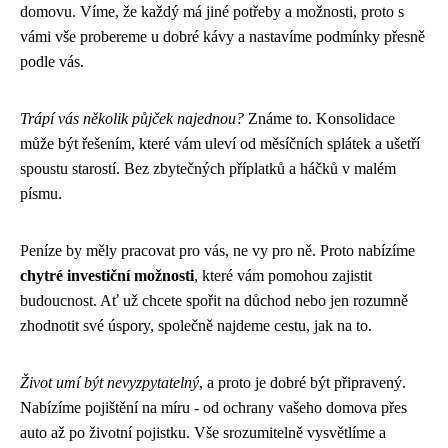
domovu. Víme, že každý má jiné potřeby a možnosti, proto s
vámi vše probereme u dobré kávy a nastavíme podmínky přesně
podle vás.
Trápí vás několik půjček najednou?
Známe to. Konsolidace
může být řešením, které vám uleví od měsíčních splátek a ušetří
spoustu starostí. Bez zbytečných příplatků a háčků v malém
písmu.
Peníze by měly pracovat pro vás, ne vy pro ně. Proto nabízíme
chytré investiční možnosti
, které vám pomohou zajistit
budoucnost. Ať už chcete spořit na důchod nebo jen rozumně
zhodnotit své úspory, společně najdeme cestu, jak na to.
Život umí být nevyzpytatelný
, a proto je dobré být připravený.
Nabízíme pojištění na míru - od ochrany vašeho domova přes
auto až po životní pojistku. Vše srozumitelně vysvětlíme a