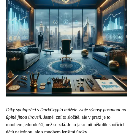
Díky spolupráci s DarkCrypto můžete svoje výnosy posunout na
úplně jinou úroveň
. Jasně, zní to složitě, ale v praxi je to
mnohem jednodušší, než se zdá. Je to jako mít několik spořících
účtů najednou, ale s mnohem lepšími úroky.