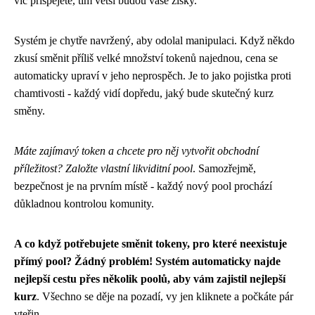
víc přispějete, tím větší budou vaše zisky.
Systém je chytře navržený, aby odolal manipulaci. Když někdo
zkusí směnit příliš velké množství tokenů najednou, cena se
automaticky upraví v jeho neprospěch. Je to jako pojistka proti
chamtivosti - každý vidí dopředu, jaký bude skutečný kurz
směny.
Máte zajímavý token a chcete pro něj vytvořit obchodní
příležitost? Založte vlastní likviditní pool
. Samozřejmě,
bezpečnost je na prvním místě - každý nový pool prochází
důkladnou kontrolou komunity.
A co když potřebujete směnit tokeny, pro které neexistuje
přímý pool? Žádný problém! Systém automaticky najde
nejlepší cestu přes několik poolů, aby vám zajistil nejlepší
kurz
. Všechno se děje na pozadí, vy jen kliknete a počkáte pár
vteřin.