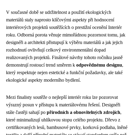
V současné době se udržitelnost a použití ekologických
materiálů staly naprosto klíčovými aspekty při hodnocení
interiérových projektů soutěžících o prestižní ocenění Interiér
roku. Odborná porota věnuje mimořádnou pozornost tomu, jak
designéři a architekti přistupují k výběru materiálů a jak jejich
rozhodnutí ovlivňují celkový environmentální dopad
realizovaných projektů. Finálové návrhy tohoto ročníku jasně
demonstrují rostoucí trend směrem k
odpovědnému designu
,
který respektuje nejen estetické a funkční požadavky, ale také
ekologické aspekty moderního bydlení.
Mezi finalisty soutěže o nejlepší interiér roku lze pozorovat
výrazný posun v přístupu k materiálovému řešení. Designéři
stále častěji sahají po
přírodních a obnovitelných zdrojích
,
které minimalizují uhlíkovou stopu celého projektu. Dřevo z
certifikovaných lesů, bambusové prvky, korková podlaha, lněné
textilie a další přírodní materiály se stávají standardem spíše než