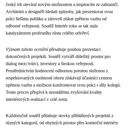
český trh otevíral novým možnostem a inspiracím ze zahraničí.
Architekti a designéři hledali způsoby, jak prezentovat svou
práci širšímu publiku a zároveň získat zpětnou vazbu od
odborné veřejnosti. Soutěž Interiér roku se tak stala
katalyzátorem profesního růstu celého odvětví.
Význam tohoto ocenění
přesahuje pouhou prezentaci
dokončených projektů. Soutěž vytváří důležitý prostor pro
dialog mezi tvůrci, investory a širokou veřejností.
Prostřednictvím hodnocení odbornou porotou složenou z
respektovaných osobností oboru získávají účastníci cennou
zpětnou vazbu a možnost konfrontovat svou práci s díly kolegů.
Tento proces přispívá k neustálému zvyšování kvality
interiérových realizací v celé zemi.
Každoročně soutěž přitahuje stovky přihlášených projektů z
různých kategorií, od obytných prostor přes komerční interiéry