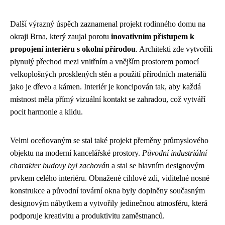
Další výrazný úspěch zaznamenal projekt rodinného domu na
okraji Brna, který zaujal porotu
inovativním přístupem k
propojení interiéru s okolní přírodou
. Architekti zde vytvořili
plynulý přechod mezi vnitřním a vnějším prostorem pomocí
velkoplošných prosklených stěn a použití přírodních materiálů
jako je dřevo a kámen. Interiér je koncipován tak, aby každá
místnost měla přímý vizuální kontakt se zahradou, což vytváří
pocit harmonie a klidu.
Velmi oceňovaným se stal také projekt přeměny průmyslového
objektu na moderní kancelářské prostory.
Původní industriální
charakter budovy byl zachován
a stal se hlavním designovým
prvkem celého interiéru. Obnažené cihlové zdi, viditelné nosné
konstrukce a původní tovární okna byly doplněny současným
designovým nábytkem a vytvořily jedinečnou atmosféru, která
podporuje kreativitu a produktivitu zaměstnanců.