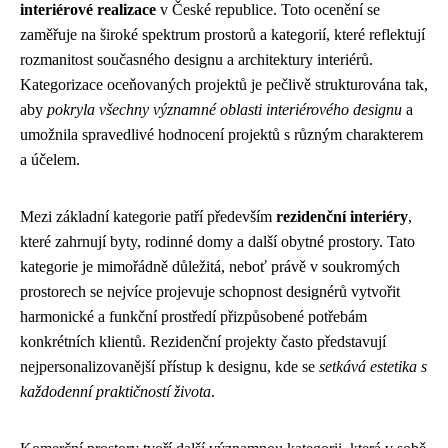
interiérové realizace
v České republice. Toto ocenění se
zaměřuje na široké spektrum prostorů a kategorií, které reflektují
rozmanitost současného designu a architektury interiérů.
Kategorizace oceňovaných projektů je pečlivě strukturována tak,
aby
pokryla všechny významné oblasti interiérového designu
a
umožnila spravedlivé hodnocení projektů s různým charakterem
a účelem.
Mezi základní kategorie patří především
rezidenční interiéry
,
které zahrnují byty, rodinné domy a další obytné prostory. Tato
kategorie je mimořádně důležitá, neboť právě v soukromých
prostorech se nejvíce projevuje schopnost designérů vytvořit
harmonické a funkční prostředí přizpůsobené potřebám
konkrétních klientů. Rezidenční projekty často představují
nejpersonalizovanější přístup k designu, kde se
setkává estetika s
každodenní praktičností života
.