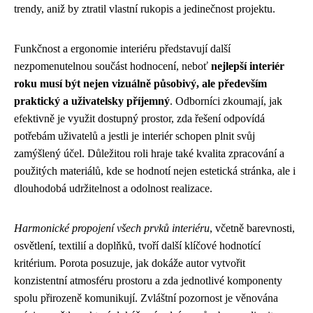
trendy, aniž by ztratil vlastní rukopis a jedinečnost projektu.
Funkčnost a ergonomie interiéru představují další
nezpomenutelnou součást hodnocení, neboť
nejlepší interiér
roku musí být nejen vizuálně působivý, ale především
praktický a uživatelsky příjemný
. Odborníci zkoumají, jak
efektivně je využit dostupný prostor, zda řešení odpovídá
potřebám uživatelů a jestli je interiér schopen plnit svůj
zamýšlený účel. Důležitou roli hraje také kvalita zpracování a
použitých materiálů, kde se hodnotí nejen estetická stránka, ale i
dlouhodobá udržitelnost a odolnost realizace.
Harmonické propojení všech prvků interiéru
, včetně barevnosti,
osvětlení, textilií a doplňků, tvoří další klíčové hodnotící
kritérium. Porota posuzuje, jak dokáže autor vytvořit
konzistentní atmosféru prostoru a zda jednotlivé komponenty
spolu přirozeně komunikují. Zvláštní pozornost je věnována