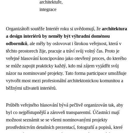
architektuře,
integrace
Organizátoři soutěže Interiér roku si uvědomují, že
architektura
a design interiérů by neměly být výhradní doménou
odborníků
, ale měly by oslovovat i širokou veřejnost, která v
těchto prostorech žije, pracuje a tráví svůj volný čas. Proto je
veřejné hlasování koncipováno jako otevřený proces, do kterého
se může zapojit prakticky každý, kdo má zájem vyjádřit svůj
názor na nominované projekty. Tato forma participace umožňuje
vytvořit most mezi profesionální architektonickou komunitou a
běžnými uživateli interiérů.
Průběh veřejného hlasování bývá pečlivě organizován tak, aby
byl co nejpřístupnější a zároveň transparentní. Účastníci mají
možnost seznámit se se všemi nominovanými projekty
prostřednictvím detailních prezentací, fotografií a popisů, které