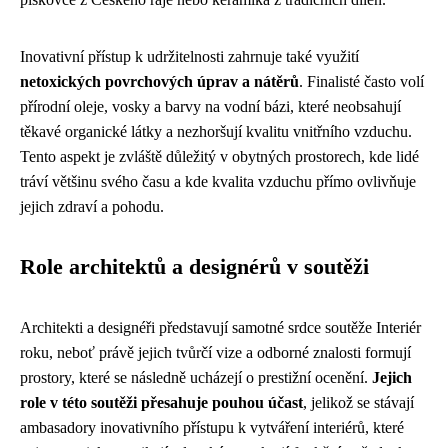
Inovativní přístup k udržitelnosti zahrnuje také využití
netoxických povrchových úprav a nátěrů
. Finalisté často volí
přírodní oleje, vosky a barvy na vodní bázi, které neobsahují
těkavé organické látky a nezhoršují kvalitu vnitřního vzduchu.
Tento aspekt je zvláště důležitý v obytných prostorech, kde lidé
tráví většinu svého času a kde kvalita vzduchu přímo ovlivňuje
jejich zdraví a pohodu.
Role architektů a designérů v soutěži
Architekti a designéři představují samotné srdce soutěže Interiér
roku, neboť právě jejich tvůrčí vize a odborné znalosti formují
prostory, které se následně ucházejí o prestižní ocenění.
Jejich
role v této soutěži přesahuje pouhou účast
, jelikož se stávají
ambasadory inovativního přístupu k vytváření interiérů, které