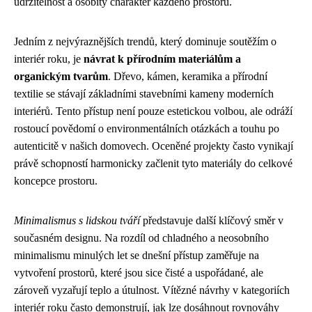
udržitelnost a osobitý charakter každého prostoru.
Jedním z nejvýraznějších trendů, který dominuje soutěžím o
interiér roku, je
návrat k přírodním materiálům a
organickým tvarům
. Dřevo, kámen, keramika a přírodní
textilie se stávají základními stavebními kameny moderních
interiérů. Tento přístup není pouze estetickou volbou, ale odráží
rostoucí povědomí o environmentálních otázkách a touhu po
autenticitě v našich domovech. Oceněné projekty často vynikají
právě schopností harmonicky začlenit tyto materiály do celkové
koncepce prostoru.
Minimalismus s lidskou tváří
představuje další klíčový směr v
současném designu. Na rozdíl od chladného a neosobního
minimalismu minulých let se dnešní přístup zaměřuje na
vytvoření prostorů, které jsou sice čisté a uspořádané, ale
zároveň vyzařují teplo a útulnost. Vítězné návrhy v kategoriích
interiér roku často demonstrují, jak lze dosáhnout rovnováhy