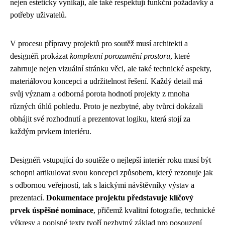
nejen esteticky vynikají, ale také respektují funkční požadavky a
potřeby uživatelů.
V procesu přípravy projektů pro soutěž musí architekti a
designéři prokázat
komplexní porozumění prostoru
, které
zahrnuje nejen vizuální stránku věci, ale také technické aspekty,
materiálovou koncepci a udržitelnost řešení. Každý detail má
svůj význam a odborná porota hodnotí projekty z mnoha
různých úhlů pohledu. Proto je nezbytné, aby tvůrci dokázali
obhájit své rozhodnutí a prezentovat logiku, která stojí za
každým prvkem interiéru.
Designéři vstupující do soutěže o nejlepší interiér roku musí být
schopni artikulovat svou koncepci způsobem, který rezonuje jak
s odbornou veřejností, tak s laickými návštěvníky výstav a
prezentací.
Dokumentace projektu představuje klíčový
prvek úspěšné nominace
, přičemž kvalitní fotografie, technické
výkresy a popisné texty tvoří nezbytný základ pro posouzení