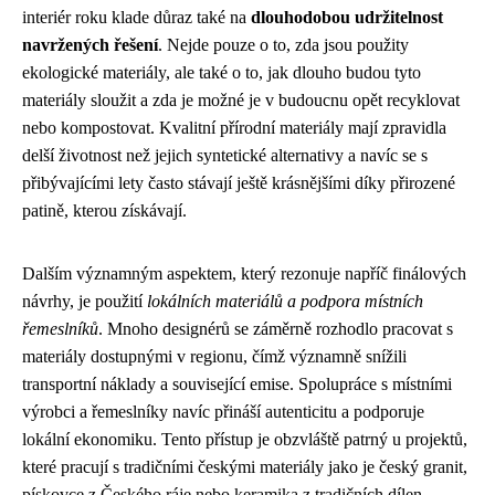
interiér roku klade důraz také na
dlouhodobou udržitelnost
navržených řešení
. Nejde pouze o to, zda jsou použity
ekologické materiály, ale také o to, jak dlouho budou tyto
materiály sloužit a zda je možné je v budoucnu opět recyklovat
nebo kompostovat. Kvalitní přírodní materiály mají zpravidla
delší životnost než jejich syntetické alternativy a navíc se s
přibývajícími lety často stávají ještě krásnějšími díky přirozené
patině, kterou získávají.
Dalším významným aspektem, který rezonuje napříč finálových
návrhy, je použití
lokálních materiálů a podpora místních
řemeslníků
. Mnoho designérů se záměrně rozhodlo pracovat s
materiály dostupnými v regionu, čímž významně snížili
transportní náklady a související emise. Spolupráce s místními
výrobci a řemeslníky navíc přináší autenticitu a podporuje
lokální ekonomiku. Tento přístup je obzvláště patrný u projektů,
které pracují s tradičními českými materiály jako je český granit,
pískovce z Českého ráje nebo keramika z tradičních dílen.