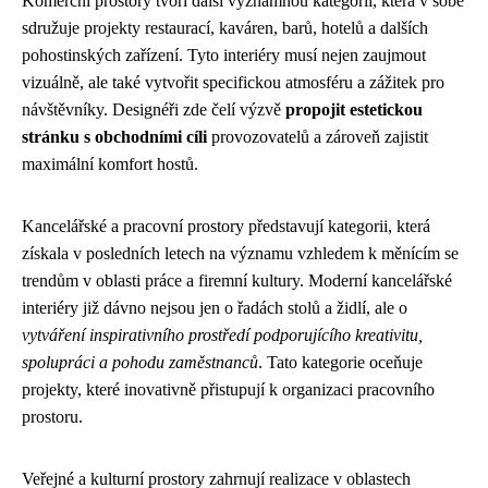
Komerční prostory tvoří další významnou kategorii, která v sobě
sdružuje projekty restaurací, kaváren, barů, hotelů a dalších
pohostinských zařízení. Tyto interiéry musí nejen zaujmout
vizuálně, ale také vytvořit specifickou atmosféru a zážitek pro
návštěvníky. Designéři zde čelí výzvě
propojit estetickou
stránku s obchodními cíli
provozovatelů a zároveň zajistit
maximální komfort hostů.
Kancelářské a pracovní prostory představují kategorii, která
získala v posledních letech na významu vzhledem k měnícím se
trendům v oblasti práce a firemní kultury. Moderní kancelářské
interiéry již dávno nejsou jen o řadách stolů a židlí, ale o
vytváření inspirativního prostředí podporujícího kreativitu,
spolupráci a pohodu zaměstnanců
. Tato kategorie oceňuje
projekty, které inovativně přistupují k organizaci pracovního
prostoru.
Veřejné a kulturní prostory zahrnují realizace v oblastech