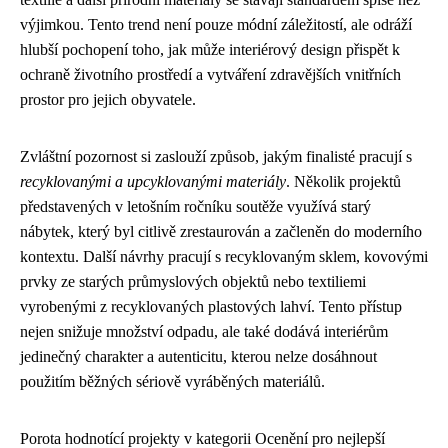
výjimkou. Tento trend není pouze módní záležitostí, ale odráží
hlubší pochopení toho, jak může interiérový design přispět k
ochraně životního prostředí a vytváření zdravějších vnitřních
prostor pro jejich obyvatele.
Zvláštní pozornost si zaslouží způsob, jakým finalisté pracují s
recyklovanými a upcyklovanými materiály
. Několik projektů
představených v letošním ročníku soutěže využívá starý
nábytek, který byl citlivě zrestaurován a začleněn do moderního
kontextu. Další návrhy pracují s recyklovaným sklem, kovovými
prvky ze starých průmyslových objektů nebo textiliemi
vyrobenými z recyklovaných plastových lahví. Tento přístup
nejen snižuje množství odpadu, ale také dodává interiérům
jedinečný charakter a autenticitu, kterou nelze dosáhnout
použitím běžných sériově vyráběných materiálů.
Porota hodnotící projekty v kategorii Ocenění pro nejlepší