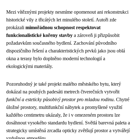
Mezi vítěznými projekty nesmíme opomenout ani rekonstrukci
historické vily z třicátých let minulého století. Autoři zde
prokázali
mimořádnou schopnost respektovat
funkcionalistické kořeny stavby
a zároveň ji přizpůsobit
požadavkům současného bydlení. Zachování původního
dispozičního řešení a charakteristických prvků jako jsou oblá
okna a terasy bylo doplněno moderní technologií a
ekologickými materiály.
Pozoruhodný je také projekt malého městského bytu, který
dokázal na pouhých padesáti metrech čtverečních vytvořit
funkční a esteticky působivý prostor pro mladou rodinu
. Chytré
úložné prostory, multifunkční nábytek a promyšlené využití
každého centimetru ukázaly, že i v omezeném prostoru lze
dosáhnout vysokého standardu bydlení. Světlá barevná paleta a
strategicky umístěná zrcadla opticky zvětšují prostor a vytvářejí
vzdušnou atmosféru.