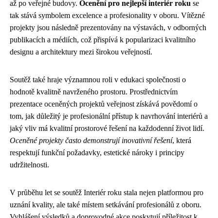
až po veřejné budovy.
Ocenění pro nejlepší interiér roku
se
tak stává symbolem excelence a profesionality v oboru. Vítězné
projekty jsou následně prezentovány na výstavách, v odborných
publikacích a médiích, což přispívá k popularizaci kvalitního
designu a architektury mezi širokou veřejností.
Soutěž také hraje významnou roli v edukaci společnosti o
hodnotě kvalitně navrženého prostoru. Prostřednictvím
prezentace oceněných projektů veřejnost získává povědomí o
tom, jak důležitý je profesionální přístup k navrhování interiérů a
jaký vliv má kvalitní prostorové řešení na každodenní život lidí.
Oceněné projekty často demonstrují inovativní řešení
, která
respektují funkční požadavky, estetické nároky i principy
udržitelnosti.
V průběhu let se soutěž Interiér roku stala nejen platformou pro
uznání kvality, ale také místem setkávání profesionálů z oboru.
Vyhlášení výsledků a doprovodné akce poskytují příležitost k