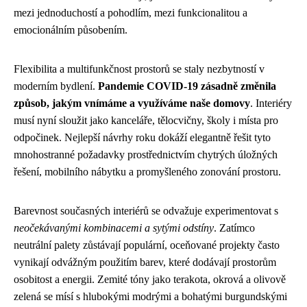
mezi jednoduchostí a pohodlím, mezi funkcionalitou a
emocionálním působením.
Flexibilita a multifunkčnost prostorů se staly nezbytností v
moderním bydlení.
Pandemie COVID-19 zásadně změnila
způsob, jakým vnímáme a využíváme naše domovy
. Interiéry
musí nyní sloužit jako kanceláře, tělocvičny, školy i místa pro
odpočinek. Nejlepší návrhy roku dokáží elegantně řešit tyto
mnohostranné požadavky prostřednictvím chytrých úložných
řešení, mobilního nábytku a promyšleného zonování prostoru.
Barevnost současných interiérů se odvažuje experimentovat s
neočekávanými kombinacemi a sytými odstíny
. Zatímco
neutrální palety zůstávají populární, oceňované projekty často
vynikají odvážným použitím barev, které dodávají prostorům
osobitost a energii. Zemité tóny jako terakota, okrová a olivově
zelená se mísí s hlubokými modrými a bohatými burgundskými