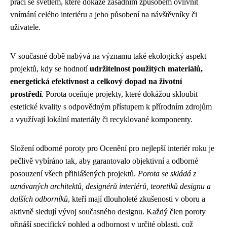
práci se světlem, které dokáže zásadním způsobem ovlivnit
vnímání celého interiéru a jeho působení na návštěvníky či
uživatele.
V současné době nabývá na významu také ekologický aspekt
projektů, kdy se hodnotí
udržitelnost použitých materiálů,
energetická efektivnost a celkový dopad na životní
prostředí
. Porota oceňuje projekty, které dokážou skloubit
estetické kvality s odpovědným přístupem k přírodním zdrojům
a využívají lokální materiály či recyklované komponenty.
Složení odborné poroty pro Ocenění pro nejlepší interiér roku je
pečlivě vybíráno tak, aby garantovalo objektivní a odborné
posouzení všech přihlášených projektů.
Porota se skládá z
uznávaných architektů, designérů interiérů, teoretiků designu a
dalších odborníků
, kteří mají dlouholeté zkušenosti v oboru a
aktivně sledují vývoj současného designu. Každý člen poroty
přináší specifický pohled a odbornost v určité oblasti, což