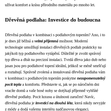
užívat komfort a krásu přírodního materiálu po mnoho let.
Dřevěná podlaha: Investice do budoucna
Dřevěná podlaha v kombinaci s podlahovým topením? Ano, i to
je dnes již běžná a
velmi příjemná
možnost. Moderní
technologie umožňují instalaci dřevěných podlah prakticky na
jakýkoli typ podlahového vytápění. Důležité je zvolit správný
typ dřeva a dbát na precizní instalaci. Tvrdá dřeva jako dub nebo
jasan jsou pro podlahové topení ideální, jelikož se méně smršťují
a roztahují. Správně zvolená a instalovaná dřevěná podlaha vám
v kombinaci s podlahovým topením poskytne
nezapomenutelný
pocit tepla
a komfortu. Představte si, jak se po náročném dni
vracíte domů a vaše bosé nohy se dotýkají příjemně vyhřáté
dřevěné podlahy. Pocit luxusu a útulnosti zaručen! Navíc,
dřevěná podlaha je
investicí na dlouhá léta
, která nikdy nevyjde
z módy a dodá vašemu interiéru nadčasovou eleganci.