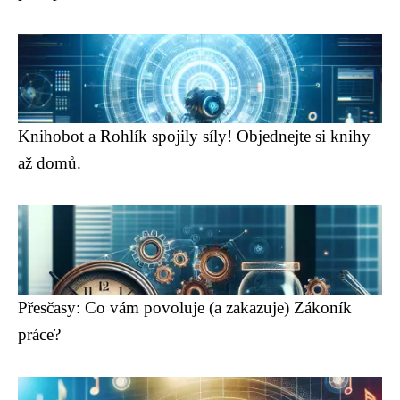
Knihobot a Rohlík spojily síly! Objednejte si knihy
až domů.
Přesčasy: Co vám povoluje (a zakazuje) Zákoník
práce?