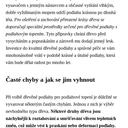
vysavačem s jemným nástavcem a občasné vytírání vlhkým,
dobře vyždímaným mopem udrží podlahu krásnou po dlouhá
léta.
Pro ošetření a zachování přirozené krásy dřeva se
doporučují speciální prostředky určené pro dřevěné podlahy s
podlahovým topením
. Tyto přípravky chrání dřevo před
vysycháním a popraskáním a zároveň mu dodají jemný lesk.
Investice do kvalitní dřevěné podlahy a správné péče se vám
mnohonásobně vrátí v podobě krásné a útulné podlahy, která
vám bude dělat radost po mnoho let.
Časté chyby a jak se jim vyhnout
Při volbě dřevěné podlahy pro podlahové topení je důležité se
vyvarovat některým častým chybám. Jednou z nich je výběr
nevhodného typu dřeva.
Některé druhy dřeva jsou
náchylnější k roztahování a smršťování vlivem teplotních
změn, což může vést k praskání nebo deformaci podlahy.