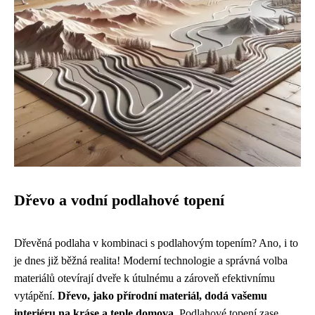
Dřevo a vodní podlahové topení
Dřevěná podlaha v kombinaci s podlahovým topením? Ano, i to
je dnes již běžná realita! Moderní technologie a správná volba
materiálů otevírají dveře k útulnému a zároveň efektivnímu
vytápění.
Dřevo, jako přírodní materiál, dodá vašemu
interiéru na kráse a teple domova.
Podlahové topení zase