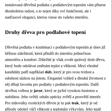
instalovaná dřevěná podlaha s podlahovým topením vám přinese
dlouholetou radost, a to nejen díky své funkčnosti, ale i
nadčasové eleganci, kterou vnese do vašeho interiéru.
Druhy dřeva pro podlahové topení
Dřevěná podlaha v kombinaci s podlahovým topením je dnes již
běžnou záležitostí, která přináší do interiéru jedinečnou
atmosféru a komfort. Důležité je však zvolit správný druh dřeva,
který bude odolávat změnám teplot a vlhkosti. Mezi vhodné
kandidáty patří například
dub
, který je pro svou tvrdost a
odolnost sázkou na jistotu. Elegantní vzhled a dlouhá životnost z
něj dělají favorita pro podlahy s podlahovým topením. Další
skvělou volbou je
javor
, který se pyšní vysokou hustotou a
stabilitou. Jeho světlý odstín opticky zvětší a prosvětlí interiér.
Pro milovníky exotických dřevin je tu pak
teak
, který je od
přírody odolný vůči vlhkosti a teplotním výkyvům. Jeho teplé