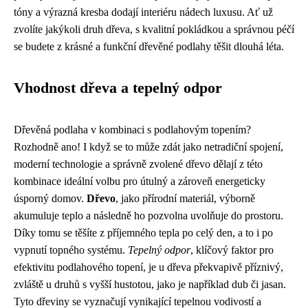
tóny a výrazná kresba dodají interiéru nádech luxusu. Ať už
zvolíte jakýkoli druh dřeva, s kvalitní pokládkou a správnou péčí
se budete z krásné a funkční dřevěné podlahy těšit dlouhá léta.
Vhodnost dřeva a tepelný odpor
Dřevěná podlaha v kombinaci s podlahovým topením?
Rozhodně ano! I když se to může zdát jako netradiční spojení,
moderní technologie a správně zvolené dřevo dělají z této
kombinace ideální volbu pro útulný a zároveň energeticky
úsporný domov.
Dřevo
, jako přírodní materiál, výborně
akumuluje teplo a následně ho pozvolna uvolňuje do prostoru.
Díky tomu se těšíte z příjemného tepla po celý den, a to i po
vypnutí topného systému.
Tepelný odpor
, klíčový faktor pro
efektivitu podlahového topení, je u dřeva překvapivě příznivý,
zvláště u druhů s vyšší hustotou, jako je například dub či jasan.
Tyto dřeviny se vyznačují vynikající tepelnou vodivostí a