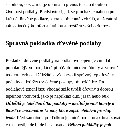
stabilitou, což zaručuje optimální přenos tepla a dlouhou
životnost podlahy. Představte si, jak se procházíte naboso po
krásné dřevěné podlaze, která je příjemně vyhřátá, a užíváte si
tak jedinečný komfort a útulnou atmosféru vašeho domova.
Správná pokládka dřevěné podlahy
Pokládka dřevěné podlahy na podlahové topení je čím dál
populárnější volbou, která přináší do interiéru útulný a zároveň
moderní vzhled. Důležité je však zvolit správný typ dřevěné
podlahy a dodržet osvědčené postupy při pokládce. Pro
podlahové topení jsou vhodné spíše tvrdší dřeviny s dobrou
tepelnou vodivostí, jako je například dub, jasan nebo buk.
Důležitá je také tloušťka podlahy – ideální je volit lamely o
tloušťce maximálně 15 mm, které zajistí efektivní prostup
tepla.
Před samotnou pokládkou je nutné podlahu aklimatizovat
v místnosti, kde bude instalována.
Během pokládky je pak