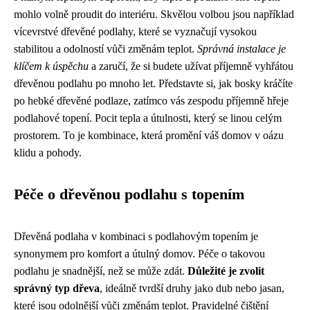
mohlo volně proudit do interiéru. Skvělou volbou jsou například
vícevrstvé dřevěné podlahy, které se vyznačují vysokou
stabilitou a odolností vůči změnám teplot.
Správná instalace je
klíčem k úspěchu
a zaručí, že si budete užívat příjemně vyhřátou
dřevěnou podlahu po mnoho let. Představte si, jak bosky kráčíte
po hebké dřevěné podlaze, zatímco vás zespodu příjemně hřeje
podlahové topení. Pocit tepla a útulnosti, který se linou celým
prostorem. To je kombinace, která promění váš domov v oázu
klidu a pohody.
Péče o dřevěnou podlahu s topením
Dřevěná podlaha v kombinaci s podlahovým topením je
synonymem pro komfort a útulný domov. Péče o takovou
podlahu je snadnější, než se může zdát.
Důležité je zvolit
správný typ dřeva
, ideálně tvrdší druhy jako dub nebo jasan,
které jsou odolnější vůči změnám teplot. Pravidelné čištění