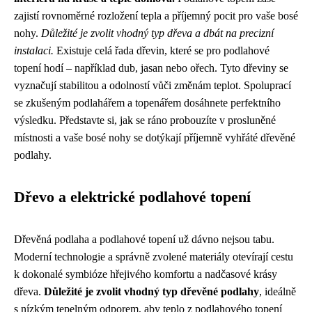
zajistí rovnoměrné rozložení tepla a příjemný pocit pro vaše bosé
nohy.
Důležité je zvolit vhodný typ dřeva a dbát na precizní
instalaci.
Existuje celá řada dřevin, které se pro podlahové
topení hodí – například dub, jasan nebo ořech. Tyto dřeviny se
vyznačují stabilitou a odolností vůči změnám teplot. Spoluprací
se zkušeným podlahářem a topenářem dosáhnete perfektního
výsledku. Představte si, jak se ráno probouzíte v prosluněné
místnosti a vaše bosé nohy se dotýkají příjemně vyhřáté dřevěné
podlahy.
Dřevo a elektrické podlahové topení
Dřevěná podlaha a podlahové topení už dávno nejsou tabu.
Moderní technologie a správně zvolené materiály otevírají cestu
k dokonalé symbióze hřejivého komfortu a nadčasové krásy
dřeva.
Důležité je zvolit vhodný typ dřevěné podlahy
, ideálně
s nízkým tepelným odporem, aby teplo z podlahového topení