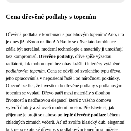
Cena dřevěné podlahy s topením
Dřevěná podlaha v kombinaci s podlahovým topením? Ano, i to
je dnes již běžnou realitou! Ačkoliv se dříve tato kombinace
zdála být nereálná, moderní technologie a materiály ji umožňují
bez kompromisů.
Dřevěné podlahy
, dříve spíše výsadou
radiátorů, tak mohou nyní bez obav krášlit i interiéry vytápěné
podlahovým topením
. Cena se odvíjí od zvoleného typu dřeva,
jeho opracování a v neposlední řadě i od náročnosti pokládky.
Obecně lze říci, že investice do dřevěné podlahy s podlahovým
topením se vyplatí. Dřevo patří mezi materiály s dlouhou
životností a nadčasovou elegancí, která z vašeho domova
vytvoří útulný a zároveň moderní prostor. Představte si, jak
příjemné je projít se naboso po
teplé dřevěné podlaze
během
chladných zimních večerů. Ať už zvolíte klasický dub, elegantní
buk nebo exotické dřeviny, s podlahovým topením si můžete