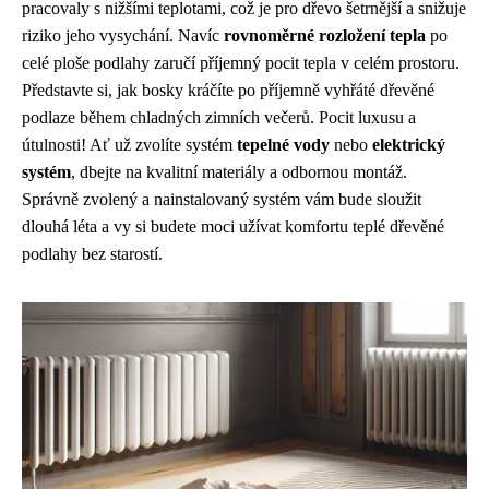
pracovaly s nižšími teplotami, což je pro dřevo šetrnější a snižuje
riziko jeho vysychání. Navíc
rovnoměrné rozložení tepla
po
celé ploše podlahy zaručí příjemný pocit tepla v celém prostoru.
Představte si, jak bosky kráčíte po příjemně vyhřáté dřevěné
podlaze během chladných zimních večerů. Pocit luxusu a
útulnosti! Ať už zvolíte systém
tepelné vody
nebo
elektrický
systém
, dbejte na kvalitní materiály a odbornou montáž.
Správně zvolený a nainstalovaný systém vám bude sloužit
dlouhá léta a vy si budete moci užívat komfortu teplé dřevěné
podlahy bez starostí.