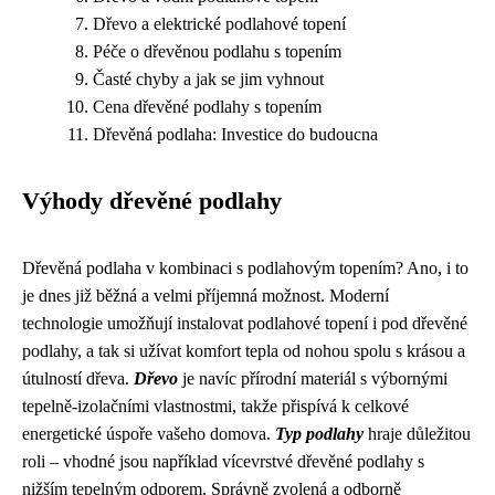
Dřevo a elektrické podlahové topení
Péče o dřevěnou podlahu s topením
Časté chyby a jak se jim vyhnout
Cena dřevěné podlahy s topením
Dřevěná podlaha: Investice do budoucna
Výhody dřevěné podlahy
Dřevěná podlaha v kombinaci s podlahovým topením? Ano, i to
je dnes již běžná a velmi příjemná možnost. Moderní
technologie umožňují instalovat podlahové topení i pod dřevěné
podlahy, a tak si užívat komfort tepla od nohou spolu s krásou a
útulností dřeva.
Dřevo
je navíc přírodní materiál s výbornými
tepelně-izolačními vlastnostmi, takže přispívá k celkové
energetické úspoře vašeho domova.
Typ podlahy
hraje důležitou
roli – vhodné jsou například vícevrstvé dřevěné podlahy s
nižším tepelným odporem. Správně zvolená a odborně