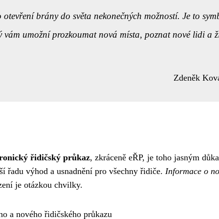
o otevření brány do světa nekonečných možností. Je to sym
rý vám umožní prozkoumat nová místa, poznat nové lidi a ží
Zdeněk Kov
ronický řidičský průkaz
, zkráceně eŘP, je toho jasným důk
áší řadu výhod a usnadnění pro všechny řidiče.
Informace o n
ení je otázkou chvilky.
ho a nového řidičského průkazu