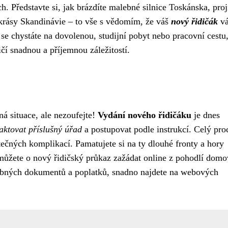
h. Představte si, jak brázdíte malebné silnice Toskánska, proj
 krásy Skandinávie – to vše s vědomím, že váš
nový řidičák
v
e chystáte na dovolenou, studijní pobyt nebo pracovní cestu,
čí snadnou a příjemnou záležitostí.
ná situace, ale nezoufejte!
Vydání nového řidičáku
je dnes
aktovat příslušný úřad
a postupovat podle instrukcí. Celý pro
ečných komplikací. Pamatujete si na ty dlouhé fronty a hory
můžete o nový řidičský průkaz zažádat online z pohodlí domo
ebných dokumentů a poplatků, snadno najdete na webových