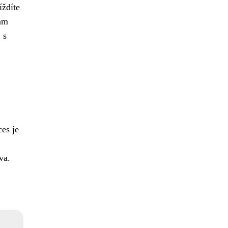
íždíte
ám
 s
ces je
va.