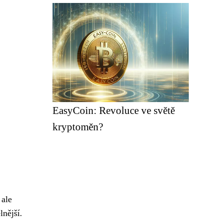
EasyCoin: Revoluce ve světě
kryptoměn?
 ale
lnější.