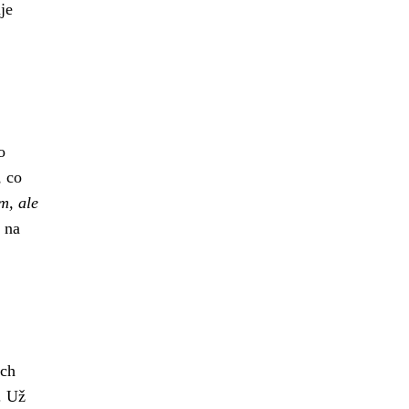
je
o
, co
m, ale
 na
ich
. Už