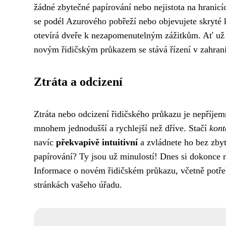
žádné zbytečné papírování nebo nejistota na hranicíc
se podél Azurového pobřeží nebo objevujete skryté
otevírá dveře k nezapomenutelným zážitkům. Ať už s
novým řidičským průkazem se stává řízení v zahrani
Ztráta a odcizení
Ztráta nebo odcizení řidičského průkazu je nepříjem
mnohem jednodušší a rychlejší než dříve. Stačí
kont
navíc
překvapivě intuitivní
a zvládnete ho bez zbyt
papírování? Ty jsou už minulostí! Dnes si dokonce 
Informace o novém řidičském průkazu, včetně potř
stránkách vašeho úřadu.