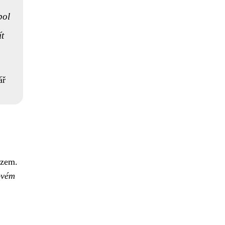
bol
t
ář
azem.
ovém