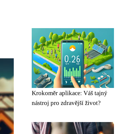
Krokoměr aplikace: Váš tajný
nástroj pro zdravější život?