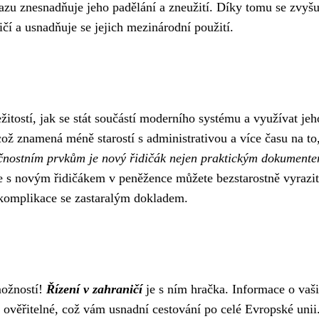
zu znesnadňuje jeho padělání a zneužití. Díky tomu se zvyšu
í a usnadňuje se jejich mezinárodní použití.
itostí, jak se stát součástí moderního systému a využívat jeh
což znamená méně starostí s administrativou a více času na to
nostním prvkům je nový řidičák nejen praktickým dokumente
že s novým řidičákem v peněžence můžete bezstarostně vyrazit
t komplikace se zastaralým dokladem.
možností!
Řízení v zahraničí
je s ním hračka. Informace o vaš
 ověřitelné, což vám usnadní cestování po celé Evropské unii