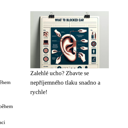
Zalehlé ucho? Zbavte se
nepříjemného tlaku snadno a
ěhem
rychle!
e během
aci