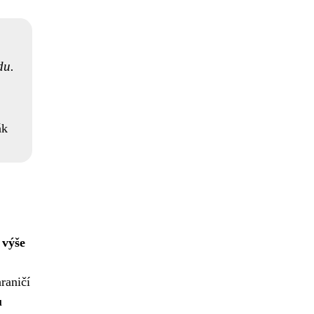
du.
ák
 výše
raničí
u