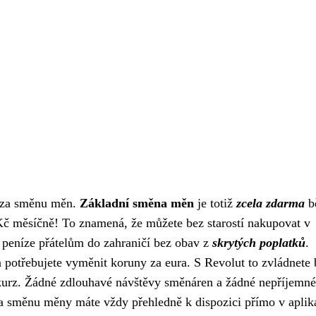
ů za směnu měn.
Základní směna měn
je totiž
zcela zdarma
b
Kč měsíčně! To znamená, že můžete bez starostí nakupovat v
at peníze přátelům do zahraničí bez obav z
skrytých poplatků
.
e a potřebujete vyměnit koruny za eura. S Revolut to zvládnet
 kurz. Žádné zdlouhavé návštěvy směnáren a žádné nepříjemné
 za směnu měny máte vždy přehledně k dispozici přímo v aplik