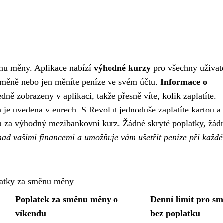
ěnu měny. Aplikace nabízí
výhodné kurzy
pro všechny uživate
zí měně nebo jen měníte peníze ve svém účtu.
Informace o
dně zobrazeny v aplikaci, takže přesně víte, kolik zaplatíte.
na je uvedena v eurech. S Revolut jednoduše zaplatíte kartou a
a za výhodný mezibankovní kurz. Žádné skryté poplatky, žád
ad vašimi financemi a umožňuje vám ušetřit peníze při každé
atky za směnu měny
Poplatek za směnu měny o
Denní limit pro s
víkendu
bez poplatku