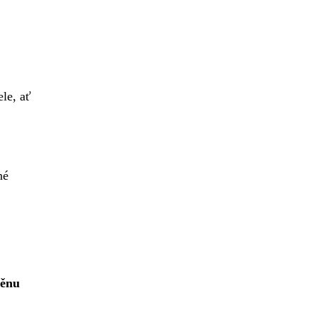
le, ať
né
měnu