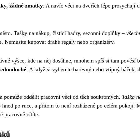
ky, žádné zmatky
. A navíc věci na dveřích lépe prosychají 
ísto. Tašky na nákup, čistící hadry, sezonní doplňky –
všech
te. Nemusíte kupovat drahé regály nebo organizéry.
rávné výšce, kde na něj dosáhne, mnohem spíš si tam pověsí 
 jednoduché
. A když si vyberete barevný nebo vtipný háček, d
m pomůže oddělit pracovní věci od těch soukromých.
Taška n
 hned po ruce, a přitom to není rozházené po celém pokoji. 
vé pracovně cítíte.
áků