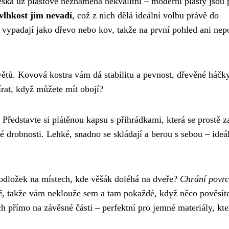
eska už plastové neznamená nekvalitní – moderní plasty jsou
 vlhkost jim nevadí
, což z nich dělá ideální volbu právě do
 vypadají jako dřevo nebo kov, takže na první pohled ani nep
větů. Kovová kostra vám dá stabilitu a pevnost, dřevěné háčk
írat, když můžete mít obojí?
 Představte si plátěnou kapsu s přihrádkami, která se prostě z
é drobnosti. Lehké, snadno se skládají a berou s sebou – ideá
odložek na místech, kde věšák doléhá na dveře?
Chrání povr
ě
, takže vám neklouže sem a tam pokaždé, když něco pověsít
přímo na závěsné části – perfektní pro jemné materiály, kte