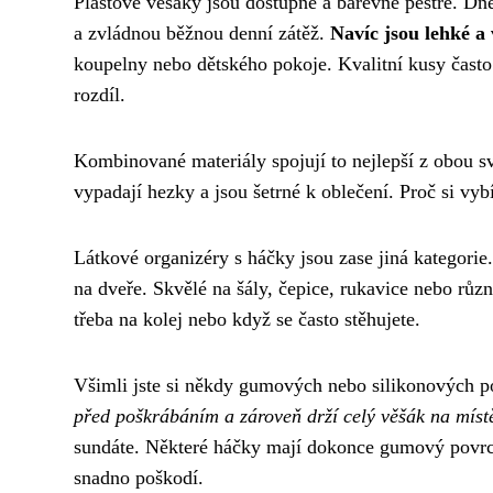
Plastové věšáky jsou dostupné a barevně pestré. Dn
a zvládnou běžnou denní zátěž.
Navíc jsou lehké a
koupelny nebo dětského pokoje. Kvalitní kusy často
rozdíl.
Kombinované materiály spojují to nejlepší z obou s
vypadají hezky a jsou šetrné k oblečení. Proč si vyb
Látkové organizéry s háčky jsou zase jiná kategorie.
na dveře. Skvělé na šály, čepice, rukavice nebo různ
třeba na kolej nebo když se často stěhujete.
Všimli jste si někdy gumových nebo silikonových p
před poškrábáním a zároveň drží celý věšák na míst
sundáte. Některé háčky mají dokonce gumový povrch 
snadno poškodí.