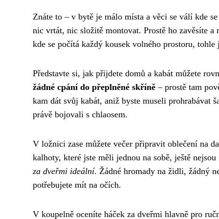
Znáte to – v bytě je málo místa a věci se válí kde s
nic vrtát, nic složitě montovat. Prostě ho zavěsíte 
kde se počítá každý kousek volného prostoru, tohle 
Představte si, jak přijdete domů a kabát můžete rov
žádné cpání do přeplněné skříně
– prostě tam pově
kam dát svůj kabát, aniž byste museli prohrabávat š
právě bojovali s chlaosem.
V ložnici zase můžete večer připravit oblečení na 
kalhoty, které jste měli jednou na sobě, ještě nejsou
za dveřmi ideální
. Žádné hromady na židli, žádný n
potřebujete mít na očích.
V koupelně oceníte háček za dveřmi hlavně pro ručn