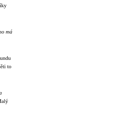
díky
no má
bundu
ěti to
a
Malý