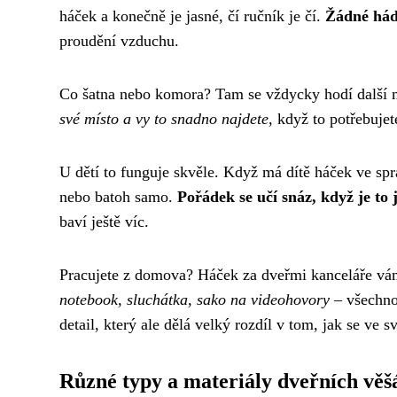
háček a konečně je jasné, čí ručník je čí.
Žádné hád
proudění vzduchu.
Co šatna nebo komora? Tam se vždycky hodí další m
své místo a vy to snadno najdete
, když to potřebuje
U dětí to funguje skvěle. Když má dítě háček ve sp
nebo batoh samo.
Pořádek se učí snáz, když je to
baví ještě víc.
Pracujete z domova? Háček za dveřmi kanceláře vá
notebook, sluchátka, sako na videohovory
– všechno
detail, který ale dělá velký rozdíl v tom, jak se ve s
Různé typy a materiály dveřních věš