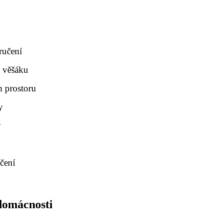
ručení
o věšáku
m prostoru
y
y
čení
 domácnosti