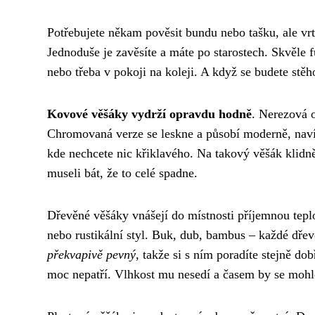
Potřebujete někam pověsit bundu nebo tašku, ale vr
Jednoduše je zavěsíte a máte po starostech. Skvěle f
nebo třeba v pokoji na koleji. A když se budete stěh
Kovové věšáky vydrží opravdu hodně
. Nerezová o
Chromovaná verze se leskne a působí moderně, navíc
kde nechcete nic křiklavého. Na takový věšák klidně
museli bát, že to celé spadne.
Dřevěné věšáky vnášejí do místnosti příjemnou tepl
nebo rustikální styl. Buk, dub, bambus – každé dře
překvapivě pevný
, takže si s ním poradíte stejně d
moc nepatří. Vlhkost mu nesedí a časem by se mohl