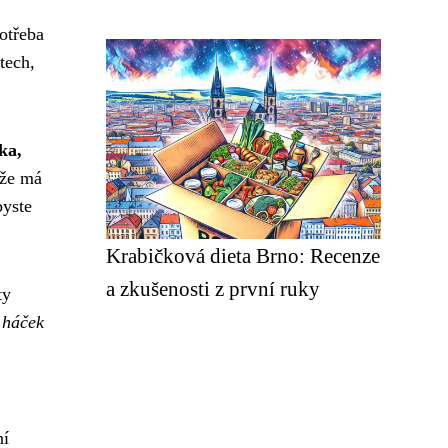
otřeba
tech,
ka,
 že má
byste
Krabičková dieta Brno: Recenze
a zkušenosti z první ruky
ty
 háček
ní