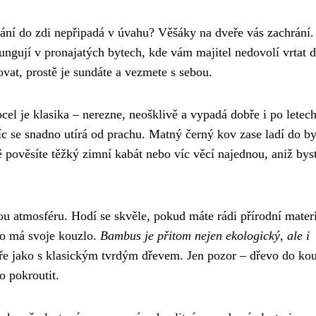
tání do zdi nepřipadá v úvahu? Věšáky na dveře vás zachrání.
ungují v pronajatých bytech, kde vám majitel nedovolí vrtat d
ovat, prostě je sundáte a vezmete s sebou.
cel je klasika – nerezne, neošklivě a vypadá dobře i po letech
 se snadno utírá od prachu. Matný černý kov zase ladí do by
 pověsíte těžký zimní kabát nebo víc věcí najednou, aniž bys
ou atmosféru. Hodí se skvěle, pokud máte rádi přírodní mater
vo má svoje kouzlo.
Bambus je přitom nejen ekologický, ale i
obře jako s klasickým tvrdým dřevem. Jen pozor – dřevo do ko
o pokroutit.