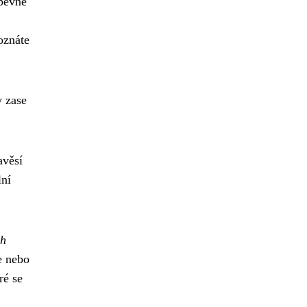
 pevné
oznáte
y zase
avěsí
lní
ch
e nebo
ré se