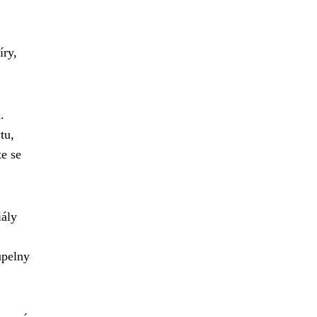
íry,
.
tu,
te se
iály
upelny