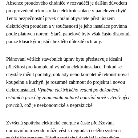
Absence proudového chrániče v rozvaděči je dalším důvodem
pro provedení rekonstrukce elektroinstalace v panelovém bytě.
Tento bezpečnostní prvek chrání obyvatele před úrazem
elektrickým proudem a v současnosti je jeho instalace povinná
podle platných norem. Starší panelové byty však často disponují
pouze klasickými jističi bez této důležité ochrany.
Plánování větších stavebních úprav bytu představuje ideální
příležitost pro kompletní výměnu elektroinstalace. Pokud se
chystáte měnit podlahy, obklady nebo kompletně rekonstruovat
koupelnu a kuchyň, je rozumné zahrnout do projektu i novou
elektroinstalaci.
Výměna elektrického vedení po dokončení
ostatních prací by znamenala nutnost bourání nově vytvořených
povrchů
, což je neekonomické a nepraktické.
Zvýšená spotřeba elektrické energie a časté přetěžování
domovního rozvodu může vést k degradaci celého systému