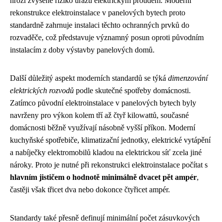
hrozí zvýšené riziko úrazu elektrickým proudem. Moderní
rekonstrukce elektroinstalace v panelových bytech proto
standardně zahrnuje instalaci těchto ochranných prvků do
rozvaděče, což představuje významný posun oproti původním
instalacím z doby výstavby panelových domů.
Další důležitý aspekt moderních standardů se týká
dimenzování
elektrických rozvodů
podle skutečné spotřeby domácnosti.
Zatímco původní elektroinstalace v panelových bytech byly
navrženy pro výkon kolem tří až čtyř kilowattů, současné
domácnosti běžně využívají násobně vyšší příkon. Moderní
kuchyňské spotřebiče, klimatizační jednotky, elektrické vytápění
a nabíječky elektromobilů kladou na elektrickou síť zcela jiné
nároky. Proto je nutné při rekonstrukci elektroinstalace počítat s
hlavním jističem o hodnotě minimálně dvacet pět ampér
,
častěji však třicet dva nebo dokonce čtyřicet ampér.
Standardy také přesně definují minimální počet zásuvkových