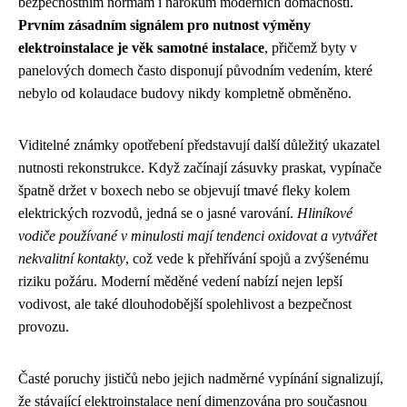
bezpečnostním normám i nárokům moderních domácností.
Prvním zásadním signálem pro nutnost výměny
elektroinstalace je věk samotné instalace
, přičemž byty v
panelových domech často disponují původním vedením, které
nebylo od kolaudace budovy nikdy kompletně obměněno.
Viditelné známky opotřebení představují další důležitý ukazatel
nutnosti rekonstrukce. Když začínají zásuvky praskat, vypínače
špatně držet v boxech nebo se objevují tmavé fleky kolem
elektrických rozvodů, jedná se o jasné varování.
Hliníkové
vodiče používané v minulosti mají tendenci oxidovat a vytvářet
nekvalitní kontakty
, což vede k přehřívání spojů a zvýšenému
riziku požáru. Moderní měděné vedení nabízí nejen lepší
vodivost, ale také dlouhodobější spolehlivost a bezpečnost
provozu.
Časté poruchy jističů nebo jejich nadměrné vypínání signalizují,
že stávající elektroinstalace není dimenzována pro současnou