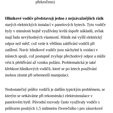
překročeno)
Hliníkové vodiče představují jedno z nejzávažnějších rizik
starých elektrických instalací v panelových bytech. Tyto vodiče
byly v minulosti hojně využívány kvůli úspoře nákladů, avšak
mají řadu nevýhodných vlastností. Hliník má vyšší elektrický
odpor než měď, což vede k většímu zahřívání vodičů při
zatížení. Navíc hliníkové vodiče jsou náchylné k oxidaci v
místech spojů, což postupně zvyšuje přechodový odpor a může
vést k přehřívání až vzniku požáru. Problematická je také
křehkost hliníkových vodičů, které se po letech používání
mohou zlomit při sebemenší manipulaci.
Nedostatečný průřez vodičů je dalším typickým problémem, se
kterým se setkáváme při rekonstrukci elektroinstalace v
panelovém bytě. Původní rozvody často využívaly vodiče s
průřezem pouhých 1,5 milimetru čtverečního i pro zásuvkové