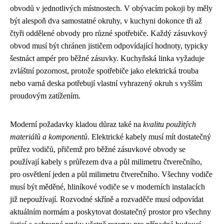
obvodů v jednotlivých místnostech. V obývacím pokoji by měly
být alespoň dva samostatné okruhy, v kuchyni dokonce tři až
čtyři oddělené obvody pro různé spotřebiče. Každý zásuvkový
obvod musí být chránen jističem odpovídající hodnoty, typicky
šestnáct ampér pro běžné zásuvky. Kuchyňská linka vyžaduje
zvláštní pozornost, protože spotřebiče jako elektrická trouba
nebo varná deska potřebují vlastní vyhrazený okruh s vyšším
proudovým zatížením.
Moderní požadavky kladou důraz také na
kvalitu použitých
materiálů a komponentů
. Elektrické kabely musí mít dostatečný
průřez vodičů, přičemž pro běžné zásuvkové obvody se
používají kabely s průřezem dva a půl milimetru čtverečního,
pro osvětlení jeden a půl milimetru čtverečního. Všechny vodiče
musí být měděné, hliníkové vodiče se v moderních instalacích
již nepoužívají. Rozvodné skříně a rozvaděče musí odpovídat
aktuálním normám a poskytovat dostatečný prostor pro všechny