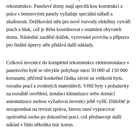
rekonstrukce. Panelové domy mají specifickou konstrukci a
práce s betonovými panely vyžaduje speciální nářadí a
zkušenosti. Drážkování stěn pro nové rozvody elektřiny vytváří
prach a hluk, což je třeba koordinovat s ostatními obyvateli
domu. Následné zazdění drážek, vyrovnání povrchu a příprava
pro finální úpravy stěn přidává další náklady.
Celková investice do kompletní rekonstrukce elektroinstalace v
panelovém bytě se obvykle pohybuje mezi 50 000 až 150 000
korunami, přičemž konkrétní částka závisí na velikosti bytu,
rozsahu prací a zvolených materiálech. Větší byty s požadavky
na rozsáhlé osvětlení, instalaci klimatizace nebo domácí
automatizace mohou vyžadovat investici ještě vyšší. Důležité je
nezapomínat na revizní zprávu, kterou musí vypracovat
oprávněná osoba po dokončení prací, což představuje další
náklad v řádu několika tisíc korun.