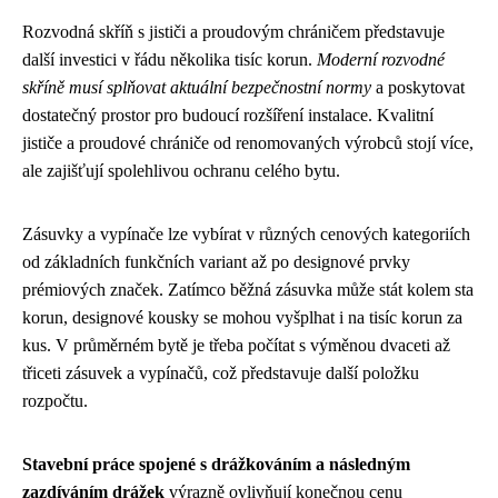
Rozvodná skříň s jističi a proudovým chráničem představuje
další investici v řádu několika tisíc korun.
Moderní rozvodné
skříně musí splňovat aktuální bezpečnostní normy
a poskytovat
dostatečný prostor pro budoucí rozšíření instalace. Kvalitní
jističe a proudové chrániče od renomovaných výrobců stojí více,
ale zajišťují spolehlivou ochranu celého bytu.
Zásuvky a vypínače lze vybírat v různých cenových kategoriích
od základních funkčních variant až po designové prvky
prémiových značek. Zatímco běžná zásuvka může stát kolem sta
korun, designové kousky se mohou vyšplhat i na tisíc korun za
kus. V průměrném bytě je třeba počítat s výměnou dvaceti až
třiceti zásuvek a vypínačů, což představuje další položku
rozpočtu.
Stavební práce spojené s drážkováním a následným
zazdíváním drážek
výrazně ovlivňují konečnou cenu