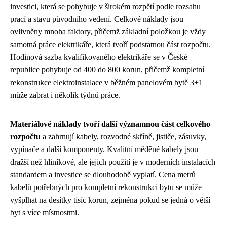
investici, která se pohybuje v širokém rozpětí podle rozsahu
prací a stavu původního vedení. Celkové náklady jsou
ovlivněny mnoha faktory, přičemž základní položkou je vždy
samotná práce elektrikáře, která tvoří podstatnou část rozpočtu.
Hodinová sazba kvalifikovaného elektrikáře se v České
republice pohybuje od 400 do 800 korun, přičemž kompletní
rekonstrukce elektroinstalace v běžném panelovém bytě 3+1
může zabrat i několik týdnů práce.
Materiálové náklady tvoří další významnou část celkového
rozpočtu
a zahrnují kabely, rozvodné skříně, jističe, zásuvky,
vypínače a další komponenty. Kvalitní měděné kabely jsou
dražší než hliníkové, ale jejich použití je v moderních instalacích
standardem a investice se dlouhodobě vyplatí. Cena metrů
kabelů potřebných pro kompletní rekonstrukci bytu se může
vyšplhat na desítky tisíc korun, zejména pokud se jedná o větší
byt s více místnostmi.