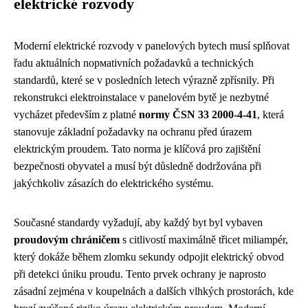
elektrické rozvody
Moderní elektrické rozvody v panelových bytech musí splňovat
řadu aktuálních nормativních požadavků a technických
standardů, které se v posledních letech výrazně zpřísnily. Při
rekonstrukci elektroinstalace v panelovém bytě je nezbytné
vycházet především z platné
normy ČSN 33 2000-4-41
, která
stanovuje základní požadavky na ochranu před úrazem
elektrickým proudem. Tato norma je klíčová pro zajištění
bezpečnosti obyvatel a musí být důsledně dodržována při
jakýchkoliv zásazích do elektrického systému.
Současné standardy vyžadují, aby každý byt byl vybaven
proudovým chráničem
s citlivostí maximálně třicet miliampér,
který dokáže během zlomku sekundy odpojit elektrický obvod
při detekci úniku proudu. Tento prvek ochrany je naprosto
zásadní zejména v koupelnách a dalších vlhkých prostorách, kde