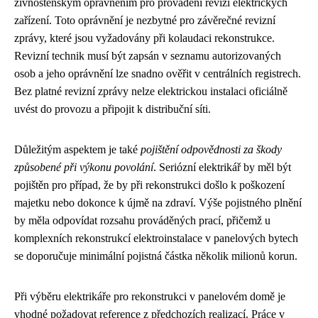
živnostenským oprávněním pro provádění revizí elektrických
zařízení. Toto oprávnění je nezbytné pro závěrečné revizní
zprávy, které jsou vyžadovány při kolaudaci rekonstrukce.
Revizní technik musí být zapsán v seznamu autorizovaných
osob a jeho oprávnění lze snadno ověřit v centrálních registrech.
Bez platné revizní zprávy nelze elektrickou instalaci oficiálně
uvést do provozu a připojit k distribuční síti.
Důležitým aspektem je také
pojištění odpovědnosti za škody
způsobené při výkonu povolání
. Seriózní elektrikář by měl být
pojištěn pro případ, že by při rekonstrukci došlo k poškození
majetku nebo dokonce k újmě na zdraví. Výše pojistného plnění
by měla odpovídat rozsahu prováděných prací, přičemž u
komplexních rekonstrukcí elektroinstalace v panelových bytech
se doporučuje minimální pojistná částka několik milionů korun.
Při výběru elektrikáře pro rekonstrukci v panelovém domě je
vhodné požadovat reference z předchozích realizací. Práce v