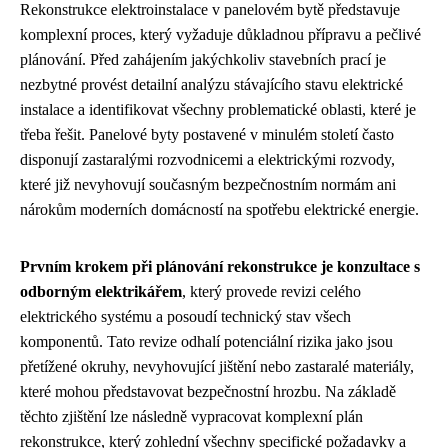
Rekonstrukce elektroinstalace v panelovém bytě představuje
komplexní proces, který vyžaduje důkladnou přípravu a pečlivé
plánování. Před zahájením jakýchkoliv stavebních prací je
nezbytné provést detailní analýzu stávajícího stavu elektrické
instalace a identifikovat všechny problematické oblasti, které je
třeba řešit. Panelové byty postavené v minulém století často
disponují zastaralými rozvodnicemi a elektrickými rozvody,
které již nevyhovují současným bezpečnostním normám ani
nárokům moderních domácností na spotřebu elektrické energie.
Prvním krokem při plánování rekonstrukce je konzultace s
odborným elektrikářem
, který provede revizi celého
elektrického systému a posoudí technický stav všech
komponentů. Tato revize odhalí potenciální rizika jako jsou
přetížené okruhy, nevyhovující jištění nebo zastaralé materiály,
které mohou představovat bezpečnostní hrozbu. Na základě
těchto zjištění lze následně vypracovat komplexní plán
rekonstrukce, který zohlední všechny specifické požadavky a