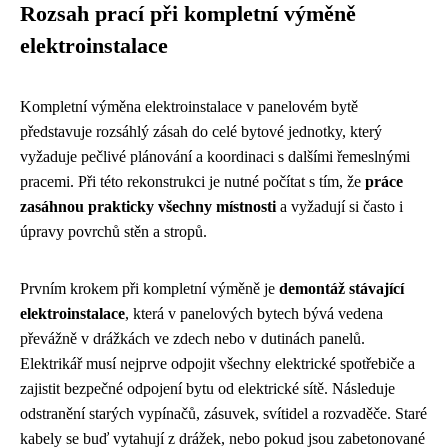
Rozsah prací při kompletní výměně
elektroinstalace
Kompletní výměna elektroinstalace v panelovém bytě
představuje rozsáhlý zásah do celé bytové jednotky, který
vyžaduje pečlivé plánování a koordinaci s dalšími řemeslnými
pracemi. Při této rekonstrukci je nutné počítat s tím, že
práce
zasáhnou prakticky všechny místnosti
a vyžadují si často i
úpravy povrchů stěn a stropů.
Prvním krokem při kompletní výměně je
demontáž stávající
elektroinstalace
, která v panelových bytech bývá vedena
převážně v drážkách ve zdech nebo v dutinách panelů.
Elektrikář musí nejprve odpojit všechny elektrické spotřebiče a
zajistit bezpečné odpojení bytu od elektrické sítě. Následuje
odstranění starých vypínačů, zásuvek, svítidel a rozvaděče. Staré
kabely se buď vytahují z drážek, nebo pokud jsou zabetonované