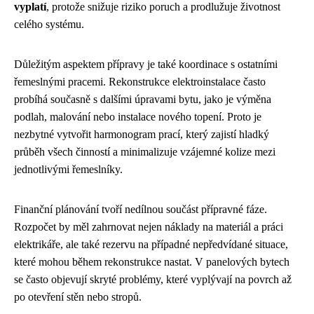
vyplatí
, protože snižuje riziko poruch a prodlužuje životnost
celého systému.
Důležitým aspektem přípravy je také koordinace s ostatními
řemeslnými pracemi. Rekonstrukce elektroinstalace často
probíhá současně s dalšími úpravami bytu, jako je výměna
podlah, malování nebo instalace nového topení. Proto je
nezbytné vytvořit harmonogram prací, který zajistí hladký
průběh všech činností a minimalizuje vzájemné kolize mezi
jednotlivými řemeslníky.
Finanční plánování tvoří nedílnou součást přípravné fáze.
Rozpočet by měl zahrnovat nejen náklady na materiál a práci
elektrikáře, ale také rezervu na případné nepředvídané situace,
které mohou během rekonstrukce nastat. V panelových bytech
se často objevují skryté problémy, které vyplývají na povrch až
po otevření stěn nebo stropů.