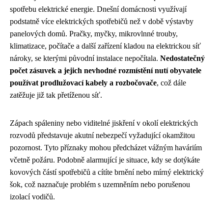
spotřebu elektrické energie. Dnešní domácnosti využívají
podstatně více elektrických spotřebičů než v době výstavby
panelových domů. Pračky, myčky, mikrovlnné trouby,
klimatizace, počítače a další zařízení kladou na elektrickou síť
nároky, se kterými původní instalace nepočítala.
Nedostatečný
počet zásuvek a jejich nevhodné rozmístění nutí obyvatele
používat prodlužovací kabely a rozbočovače
, což dále
zatěžuje již tak přetíženou síť.
Zápach spáleniny nebo viditelné jiskření v okolí elektrických
rozvodů představuje akutní nebezpečí vyžadující okamžitou
pozornost. Tyto příznaky mohou předcházet vážným haváriím
včetně požáru. Podobně alarmující je situace, kdy se dotýkáte
kovových částí spotřebičů a cítíte brnění nebo mírný elektrický
šok, což naznačuje problém s uzemněním nebo porušenou
izolací vodičů.