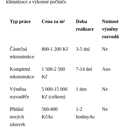
klimatizace a výkonné počítače.
Typ práce
Cena za m²
Doba
Nutnost
realizace
výměny
rozvodů
Částečná
800-1 200 Kč
3-5 dní
Ne
rekonstrukce
Kompletní
1 500-2 500
7-14 dní
Ano
rekonstrukce
Kč
Výměna
5 000-15 000
1 den
Ne
rozvaděče
Kč (celkem)
Přidání
500-800
1-2
Ne
nových
Kč/ks
hodiny/ks
zásuvek