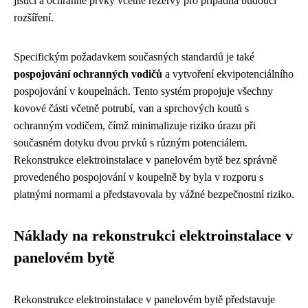
jisticí a ochranné prvky včetně rezervy pro případná budoucí
rozšíření.
Specifickým požadavkem současných standardů je také
pospojování ochranných vodičů
a vytvoření ekvipotenciálního
pospojování v koupelnách. Tento systém propojuje všechny
kovové části včetně potrubí, van a sprchových koutů s
ochranným vodičem, čímž minimalizuje riziko úrazu při
současném dotyku dvou prvků s různým potenciálem.
Rekonstrukce elektroinstalace v panelovém bytě bez správně
provedeného pospojování v koupelně by byla v rozporu s
platnými normami a představovala by vážné bezpečnostní riziko.
Náklady na rekonstrukci elektroinstalace v
panelovém bytě
Rekonstrukce elektroinstalace v panelovém bytě představuje