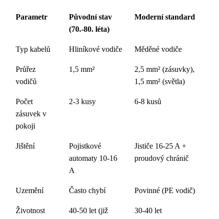
Parametr
Původní stav
Moderní standard
(70.-80. léta)
Typ kabelů
Hliníkové vodiče
Měděné vodiče
Průřez
1,5 mm²
2,5 mm² (zásuvky),
vodičů
1,5 mm² (světla)
Počet
2-3 kusy
6-8 kusů
zásuvek v
pokoji
Jištění
Pojistkové
Jističe 16-25 A +
automaty 10-16
proudový chránič
A
Uzemění
Často chybí
Povinné (PE vodič)
Životnost
40-50 let (již
30-40 let