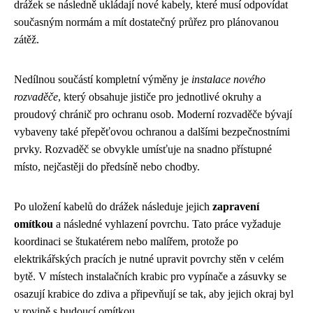
drážek se následně ukládají nové kabely, které musí odpovídat
současným normám a mít dostatečný průřez pro plánovanou
zátěž.
Nedílnou součástí kompletní výměny je
instalace nového
rozvaděče
, který obsahuje jističe pro jednotlivé okruhy a
proudový chránič pro ochranu osob. Moderní rozvaděče bývají
vybaveny také přepěťovou ochranou a dalšími bezpečnostními
prvky. Rozvaděč se obvykle umísťuje na snadno přístupné
místo, nejčastěji do předsíně nebo chodby.
Po uložení kabelů do drážek následuje jejich
zapravení
omítkou
a následné vyhlazení povrchu. Tato práce vyžaduje
koordinaci se štukatérem nebo malířem, protože po
elektrikářských pracích je nutné upravit povrchy stěn v celém
bytě. V místech instalačních krabic pro vypínače a zásuvky se
osazují krabice do zdiva a připevňují se tak, aby jejich okraj byl
v rovině s budoucí omítkou.