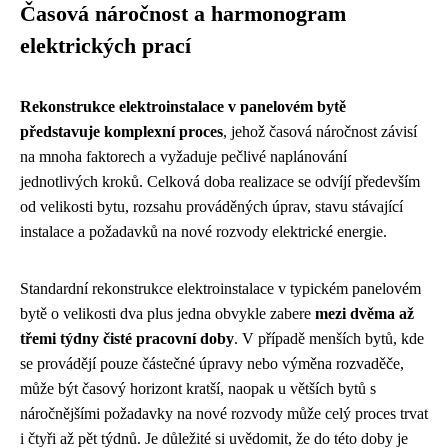
Časová náročnost a harmonogram
elektrických prací
Rekonstrukce elektroinstalace v panelovém bytě
představuje komplexní proces
, jehož časová náročnost závisí
na mnoha faktorech a vyžaduje pečlivé naplánování
jednotlivých kroků. Celková doba realizace se odvíjí především
od velikosti bytu, rozsahu prováděných úprav, stavu stávající
instalace a požadavků na nové rozvody elektrické energie.
Standardní rekonstrukce elektroinstalace v typickém panelovém
bytě o velikosti dva plus jedna obvykle zabere
mezi dvěma až
třemi týdny čisté pracovní doby
. V případě menších bytů, kde
se provádějí pouze částečné úpravy nebo výměna rozvaděče,
může být časový horizont kratší, naopak u větších bytů s
náročnějšími požadavky na nové rozvody může celý proces trvat
i čtyři až pět týdnů. Je důležité si uvědomit, že do této doby je