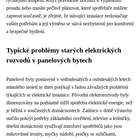
rychlejším tempem. Když pravidelně dochází k výpadkům
proudu nebo musíte pečlivě plánovat, které spotřebiče můžete
zapnout současně, je zřejmé, že stávající instalace nedostačuje
vašim potřebám a její výměna se stává nezbytností pro komfortní
a bezpečné bydlení.
Typické problémy starých elektrických
rozvodů v panelových bytech
Panelové byty postavené v sedmdesátých a osmdesátých letech
minulého století se dnes potýkají s řadou závažných problémů
týkajících se elektrické instalace. Původní elektrorozvody byly
dimenzovány na podstatně nižší spotřebu elektrické energie, než
je běžná v současných domácnostech. Zatímco v době výstavby
stačilo pokrýt potřeby základního osvětlení, televize a ledničky,
dnešní domácnosti využívají množství spotřebičů jako jsou
mikrovlnné trouby, myčky nádobí, pračky se sušičkami,