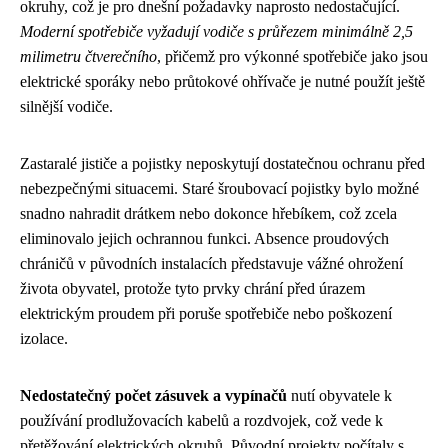
okruhy, což je pro dnešní požadavky naprosto nedostačující.
Moderní spotřebiče vyžadují vodiče s průřezem minimálně 2,5
milimetru čtverečního
, přičemž pro výkonné spotřebiče jako jsou
elektrické sporáky nebo průtokové ohřívače je nutné použít ještě
silnější vodiče.
Zastaralé jističe a pojistky neposkytují dostatečnou ochranu před
nebezpečnými situacemi. Staré šroubovací pojistky bylo možné
snadno nahradit drátkem nebo dokonce hřebíkem, což zcela
eliminovalo jejich ochrannou funkci. Absence proudových
chráničů v původních instalacích představuje vážné ohrožení
života obyvatel, protože tyto prvky chrání před úrazem
elektrickým proudem při poruše spotřebiče nebo poškození
izolace.
Nedostatečný počet zásuvek a vypínačů
nutí obyvatele k
používání prodlužovacích kabelů a rozdvojek, což vede k
přetěžování elektrických okruhů. Původní projekty počítaly s