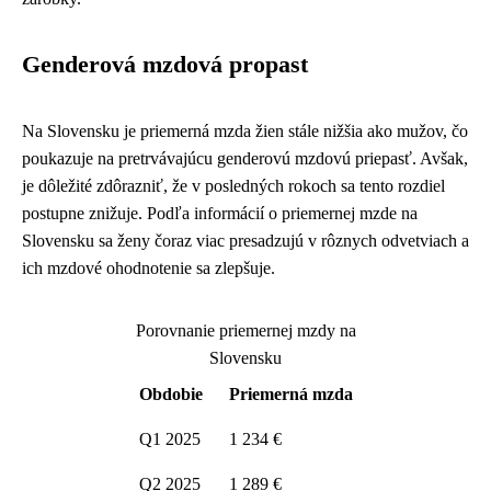
Genderová mzdová propast
Na Slovensku je priemerná mzda žien stále nižšia ako mužov, čo
poukazuje na pretrvávajúcu genderovú mzdovú priepasť. Avšak,
je dôležité zdôrazniť, že v posledných rokoch sa tento rozdiel
postupne znižuje. Podľa informácií o priemernej mzde na
Slovensku sa ženy čoraz viac presadzujú v rôznych odvetviach a
ich mzdové ohodnotenie sa zlepšuje.
Porovnanie priemernej mzdy na
Slovensku
Obdobie
Priemerná mzda
Q1 2025
1 234 €
Q2 2025
1 289 €