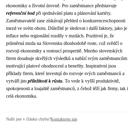
ekonomiky a životní úrovně. Pro zaměstnance představuje
referenční bod
při sjednávání platu a plánování kariéry.
Zaměstnavatelé zase získávají přehled o konkurenceschopnosti
mezd ve svém oboru. Důležité je sledovat i další faktory, jako je
inflace nebo regionální rozdíly v mzdách. Pozitivní je, že
průměrná mzda na Slovensku dlouhodobě roste, což svědčí o
rozvoji ekonomiky a rostoucí prosperitě. Mnoho slovenských
firem dosahuje skvělých výsledků a nabízí svým zaměstnancům
motivující platové ohodnocení a benefity. Inspirativní jsou
příklady firem, které investují do rozvoje svých zaměstnanců a
vytváří jim
příležitosti k růstu
. To vede k vyšší produktivitě,
spokojenosti a loajalitě zaměstnanců, z čehož těží jak firmy, tak i
celá ekonomika.
Našli jste v článku chybu?
Kontaktujte nás