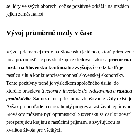
se lídry ve svých oborech, což se pozitivně odráží i na mzdách
jejich zaměstnanců.
Vývoj průměrné mzdy v čase
Vývoj priemernej mzdy na Slovensku je témou, ktorá prirodzene
púta pozornosť. Je povzbudzujúce sledovať, ako sa
priemerná
mzda na Slovensku kontinuálne zvyšuje
, čo odzrkadľuje
rastúcu silu a konkurencieschopnosť slovenskej ekonomiky.
Tento pozitívny trend je výsledkom spoločného úsilia, do
ktorého prispievajú
reformy, investície do vzdelávania a
rastúca
produktivita
. Samozrejme, priestor na zlepšovanie vždy existuje.
Avšak pri pohľade na dosiahnutý progres a rast životnej úrovne
Slovákov môžeme byť optimistickí. Slovensku sa darí budovať
prosperujúcu krajinu s rastúcimi príjmami a zvyšujúcou sa
kvalitou života pre všetkých.