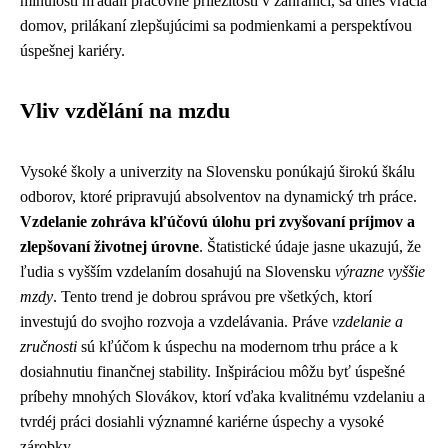
minulosti hľadali pracovné príležitosti v zahraničí, sa dnes vracia
domov, prilákaní zlepšujúcimi sa podmienkami a perspektívou
úspešnej kariéry.
Vliv vzdělání na mzdu
Vysoké školy a univerzity na Slovensku ponúkajú širokú škálu
odborov, ktoré pripravujú absolventov na dynamický trh práce.
Vzdelanie zohráva kľúčovú úlohu pri zvyšovaní príjmov a
zlepšovaní životnej úrovne
. Štatistické údaje jasne ukazujú, že
ľudia s vyšším vzdelaním dosahujú na Slovensku
výrazne vyššie
mzdy
. Tento trend je dobrou správou pre všetkých, ktorí
investujú do svojho rozvoja a vzdelávania. Práve
vzdelanie a
zručnosti
sú kľúčom k úspechu na modernom trhu práce a k
dosiahnutiu finančnej stability. Inšpiráciou môžu byť úspešné
príbehy mnohých Slovákov, ktorí vďaka kvalitnému vzdelaniu a
tvrdéj práci dosiahli významné kariérne úspechy a vysoké
zárobky.