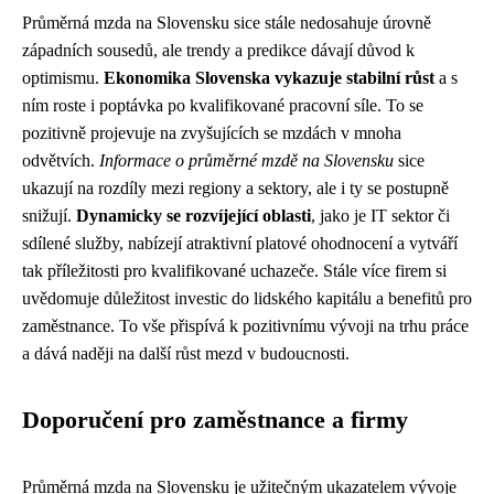
Průměrná mzda na Slovensku sice stále nedosahuje úrovně
západních sousedů, ale trendy a predikce dávají důvod k
optimismu.
Ekonomika Slovenska vykazuje stabilní růst
a s
ním roste i poptávka po kvalifikované pracovní síle. To se
pozitivně projevuje na zvyšujících se mzdách v mnoha
odvětvích.
Informace o průměrné mzdě na Slovensku
sice
ukazují na rozdíly mezi regiony a sektory, ale i ty se postupně
snižují.
Dynamicky se rozvíjející oblasti
, jako je IT sektor či
sdílené služby, nabízejí atraktivní platové ohodnocení a vytváří
tak příležitosti pro kvalifikované uchazeče. Stále více firem si
uvědomuje důležitost investic do lidského kapitálu a benefitů pro
zaměstnance. To vše přispívá k pozitivnímu vývoji na trhu práce
a dává naději na další růst mezd v budoucnosti.
Doporučení pro zaměstnance a firmy
Průměrná mzda na Slovensku je užitečným ukazatelem vývoje