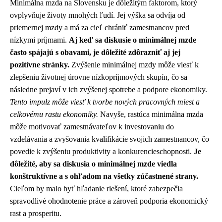
Minimálna mzda na Slovensku je dôležitým faktorom, ktorý
ovplyvňuje životy mnohých ľudí. Jej výška sa odvíja od
priemernej mzdy a má za cieľ chrániť zamestnancov pred
nízkymi príjmami.
Aj keď sa diskusie o minimálnej mzde
často spájajú s obavami, je dôležité zdôrazniť aj jej
pozitívne stránky.
Zvýšenie minimálnej mzdy môže viesť k
zlepšeniu životnej úrovne nízkopríjmových skupín, čo sa
následne prejaví v ich zvýšenej spotrebe a podpore ekonomiky.
Tento impulz môže viesť k tvorbe nových pracovných miest a
celkovému rastu ekonomiky.
Navyše, rastúca minimálna mzda
môže motivovať zamestnávateľov k investovaniu do
vzdelávania a zvyšovania kvalifikácie svojich zamestnancov, čo
povedie k zvýšeniu produktivity a konkurencieschopnosti.
Je
dôležité, aby sa diskusia o minimálnej mzde viedla
konštruktívne a s ohľadom na všetky zúčastnené strany.
Cieľom by malo byť hľadanie riešení, ktoré zabezpečia
spravodlivé ohodnotenie práce a zároveň podporia ekonomický
rast a prosperitu.