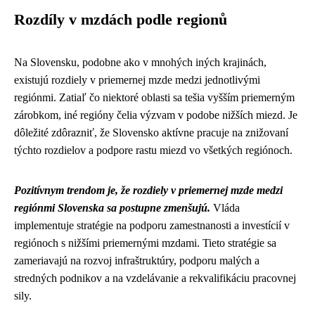
Rozdíly v mzdách podle regionů
Na Slovensku, podobne ako v mnohých iných krajinách,
existujú rozdiely v priemernej mzde medzi jednotlivými
regiónmi. Zatiaľ čo niektoré oblasti sa tešia vyšším priemerným
zárobkom, iné regióny čelia výzvam v podobe nižších miezd. Je
dôležité zdôrazniť, že Slovensko aktívne pracuje na znižovaní
týchto rozdielov a podpore rastu miezd vo všetkých regiónoch.
Pozitívnym trendom je, že rozdiely v priemernej mzde medzi
regiónmi Slovenska sa postupne zmenšujú.
Vláda
implementuje stratégie na podporu zamestnanosti a investícií v
regiónoch s nižšími priemernými mzdami. Tieto stratégie sa
zameriavajú na rozvoj infraštruktúry, podporu malých a
stredných podnikov a na vzdelávanie a rekvalifikáciu pracovnej
sily.