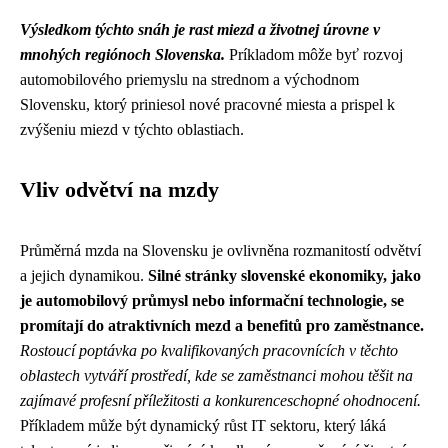
Výsledkom týchto snáh je rast miezd a životnej úrovne v
mnohých regiónoch Slovenska.
Príkladom môže byť rozvoj
automobilového priemyslu na strednom a východnom
Slovensku, ktorý priniesol nové pracovné miesta a prispel k
zvýšeniu miezd v týchto oblastiach.
Vliv odvětví na mzdy
Průměrná mzda na Slovensku je ovlivněna rozmanitostí odvětví
a jejich dynamikou.
Silné stránky slovenské ekonomiky, jako
je automobilový průmysl nebo informační technologie, se
promítají do atraktivních mezd a benefitů pro zaměstnance.
Rostoucí poptávka po kvalifikovaných pracovnících v těchto
oblastech vytváří prostředí, kde se zaměstnanci mohou těšit na
zajímavé profesní příležitosti a konkurenceschopné ohodnocení.
Příkladem může být dynamický růst IT sektoru, který láká