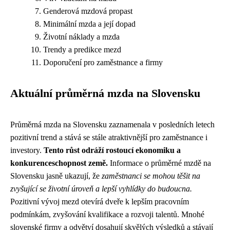
Genderová mzdová propast
Minimální mzda a její dopad
Životní náklady a mzda
Trendy a predikce mezd
Doporučení pro zaměstnance a firmy
Aktuální průměrná mzda na Slovensku
Průměrná mzda na Slovensku zaznamenala v posledních letech
pozitivní trend a stává se stále atraktivnější pro zaměstnance i
investory.
Tento růst odráží rostoucí ekonomiku a
konkurenceschopnost země.
Informace o průměrné mzdě na
Slovensku jasně ukazují, že
zaměstnanci se mohou těšit na
zvyšující se životní úroveň a lepší vyhlídky do budoucna.
Pozitivní vývoj mezd otevírá dveře k lepším pracovním
podmínkám, zvyšování kvalifikace a rozvoji talentů. Mnohé
slovenské firmy a odvětví dosahují skvělých výsledků a stávají