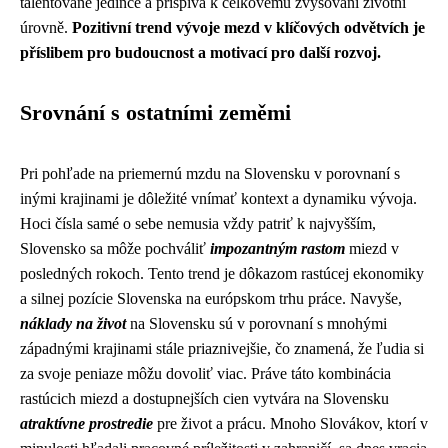
talentované jedince a přispívá k celkovému zvyšování životní
úrovně.
Pozitivní trend vývoje mezd v klíčových odvětvích je
příslibem pro budoucnost a motivací pro další rozvoj.
Srovnání s ostatními zeměmi
Pri pohľade na priemernú mzdu na Slovensku v porovnaní s
inými krajinami je dôležité vnímať kontext a dynamiku vývoja.
Hoci čísla samé o sebe nemusia vždy patriť k najvyšším,
Slovensko sa môže pochváliť
impozantným rastom
miezd v
posledných rokoch. Tento trend je dôkazom rastúcej ekonomiky
a silnej pozície Slovenska na európskom trhu práce. Navyše,
náklady na život
na Slovensku sú v porovnaní s mnohými
západnými krajinami stále priaznivejšie, čo znamená, že ľudia si
za svoje peniaze môžu dovoliť viac. Práve táto kombinácia
rastúcich miezd a dostupnejších cien vytvára na Slovensku
atraktívne prostredie
pre život a prácu. Mnoho Slovákov, ktorí v