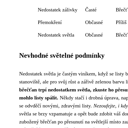
Nedostatek zálivky
Časté
Břečť
Přemokření
Občasné
Příli
Nedostatek světla
Občasné
Břečť
Nevhodné světelné podmínky
Nedostatek světla je častým viníkem, když se listy b
stanoviště, ale pro svůj růst a zářivě zelenou barvu
břečťan trpí nedostatkem světla, zkuste ho přesun
mohlo listy spálit.
Někdy stačí i drobná úprava, nap
se odvděčí novými, zdravými listy.
Nezoufejte, i kdy
světla se brzy vzpamatuje a opět bude zdobit váš do
zubožený břečťan po přesunutí na světlejší místo zaz