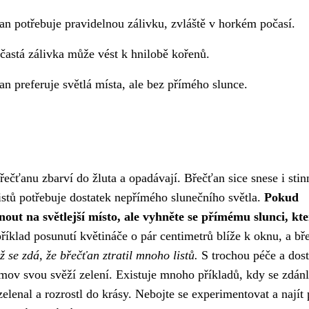
an potřebuje pravidelnou zálivku, zvláště v horkém počasí.
š častá zálivka může vést k hnilobě kořenů.
an preferuje světlá místa, ale bez přímého slunce.
řečťanu zbarví do žluta a opadávají. Břečťan sice snese i stin
 listů potřebuje dostatek nepřímého slunečního světla.
Pokud
out na světlejší místo, ale vyhněte se přímému slunci, kt
říklad posunutí květináče o pár centimetrů blíže k oknu, a bř
ž se zdá, že břečťan ztratil mnoho listů.
S trochou péče a dos
mov svou svěží zelení. Existuje mnoho příkladů, kdy se zdánl
elenal a rozrostl do krásy. Nebojte se experimentovat a najít 