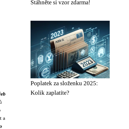
Stáhněte si vzor zdarma!
Poplatek za složenku 2025:
Kolik zaplatíte?
řeb
ů
o
t a
o