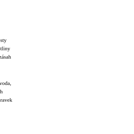
sty
tliny
 zásah
 voda,
ch
pravek