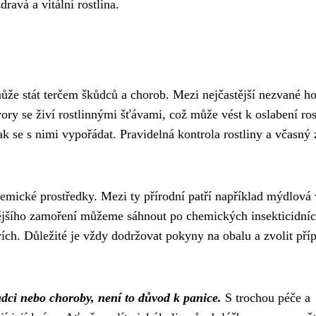
ravá a vitální rostlina.
může stát terčem škůdců a chorob. Mezi nejčastější nezvané ho
vory se živí rostlinnými šťávami, což může vést k oslabení ros
jak se s nimi vypořádat. Pravidelná kontrola rostliny a včasný
hemické prostředky. Mezi ty přírodní patří například mýdlová
nějšího zamoření můžeme sáhnout po chemických insekticidní
vích. Důležité je vždy dodržovat pokyny na obalu a zvolit pří
ůdci nebo choroby, není to důvod k panice.
S trochou péče a