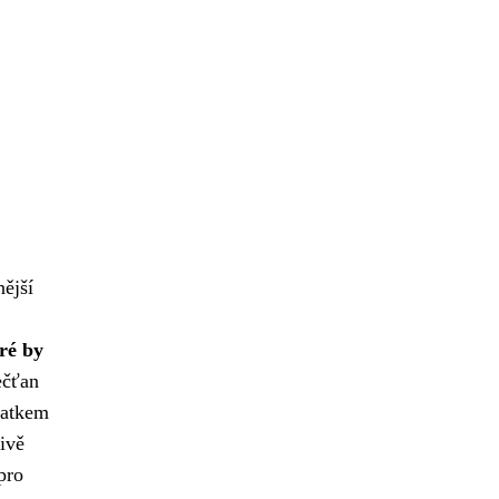
nější
eré by
ečťan
tatkem
ivě
pro