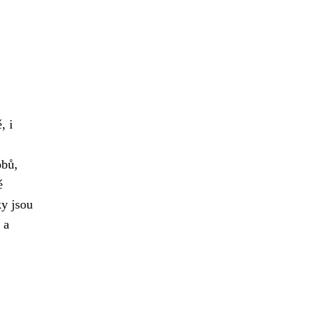
, i
obů,
ě
ky jsou
 a