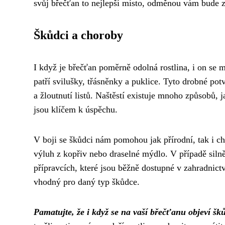
svůj břečťan to nejlepší místo, odměnou vám bude zd
Škůdci a choroby
I když je břečťan poměrně odolná rostlina, i on se 
patří svilušky, třásněnky a puklice. Tyto drobné pot
a žloutnutí listů. Naštěstí existuje mnoho způsobů, 
jsou klíčem k úspěchu.
V boji se škůdci nám pomohou jak přírodní, tak i c
výluh z kopřiv nebo draselné mýdlo. V případě sil
přípravcích, které jsou běžně dostupné v zahradnict
vhodný pro daný typ škůdce.
Pamatujte, že i když se na vaší břečťanu objeví šk