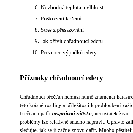
Nevhodná teplota a vlhkost
Poškození kořenů
Stres z přesazování
Jak oživit chřadnoucí ederu
Prevence výpadků edery
Příznaky chřadnoucí edery
Chřadnoucí břečťan nemusí nutně znamenat katastr
této krásné rostliny a příležitostí k prohloubení va
břečťanu patří
nesprávná zálivka
, nedostatek živin
problémy lze relativně snadno napravit. Upravte záliv
sledujte, jak se jí začne znovu dařit. Mnoho pěstit