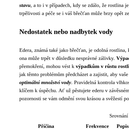
stavu
, a to i v případech, kdy se zdálo, že rostlina j
trpělivosti a péče se i váš břečťan může brzy opět z
Nedostatek nebo nadbytek vody
Edera, známá také jako břečťan, je odolná rostlina
ona může trpět v důsledku nesprávné zálivky.
Výpad
přemokření, mohou vést k
výpadkům v růstu rostl
jak těmto problémům předcházet a zajistit, aby vaše 
optimální množství vody
. Pravidelná kontrola vlhko
klíčem k úspěchu. Ať už pěstujete ederu v závěsném
pozornosti se vám odmění svou krásou a svěžestí po
Srovnání
Příčina
Frekvence
Popis