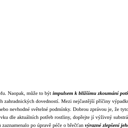
ofu. Naopak, může to být
impulsem k bližšímu zkoumání pot
šich zahradnických dovedností. Mezi nejčastější příčiny výpadk
 nebo nevhodné světelné podmínky. Dobrou zprávou je, že tyt
ku dle aktuálních potřeb rostliny, dopřejte jí výživný substrá
elů zaznamenalo po úpravě péče o břečťan
výrazné zlepšení jeh