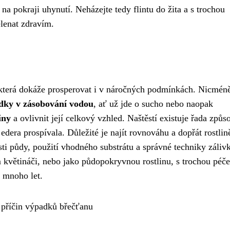
e na pokraji uhynutí. Neházejte tedy flintu do žita a s trochou
elenat zdravím.
, která dokáže prosperovat i v náročných podmínkách. Nicméně
ky v zásobování vodou
, ať už jde o sucho nebo naopak
iny
a ovlivnit její celkový vzhled. Naštěstí existuje řada způs
edera prospívala. Důležité je najít rovnováhu a dopřát rostlin
sti půdy, použití vhodného substrátu a správné techniky záliv
 květináči, nebo jako půdopokryvnou rostlinu, s trochou péče
 mnoho let.
 příčin výpadků břečťanu