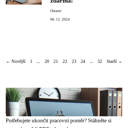
zdarma!
Ostatní
06. 12. 2024
← Novější
1
...
20
21
22
23
24
...
32
Starší →
Potřebujete ukončit pracovní poměr? Stáhněte si